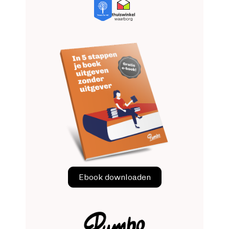
Image
Image
Image
Ebook downloaden