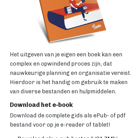
Levertijden
GROTE OPLAGE DRUKKEN
Offset drukken
Hoe werkt offset drukken
Levertijden
Boek uitgeven
Het uitgeven van je eigen een boek kan een
ALGEMEEN
complex en opwindend proces zijn, dat
Boek uitgeven
nauwkeurige planning en organisatie vereist.
ISBN aanvragen
Hierdoor is het handig om gebruik te maken
Boek distributie
Kosten
van diverse bestanden en hulpmiddelen.
VIA BOEKHANDELS
Download het e-book
Boek uitgeven via Bol.com
Download de complete gids als ePub- of pdf
Boek uitgeven via Centraal Boekhuis
Boek uitgeven via Managementboek.nl
bestand voor op je e-reader of tablet!
Stappenplan