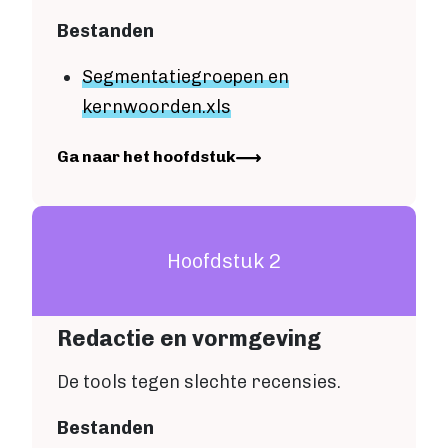
Fictie boek
Bestanden
Luisterboek
ZAKELIJK
Segmentatiegroepen en
Zakelijk boek
kernwoorden
.xls
Coachingboek
Marketingboek
Image
Ga naar het hoofdstuk
LIFESTYLE
Lifestyle
Biografie
Dagboek
Hoofdstuk 2
Gezondheidsboek
Kookboek
Reisboek
Redactie en vormgeving
Boek schrijven
De tools tegen slechte recensies.
FICTIE
Fictie
Bestanden
Chicklit