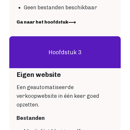
Fantasy
Geen bestanden beschikbaar
Kinderboek
Roman
Image
Ga naar het hoofdstuk
Thriller
Support
Diensten
Hoofdstuk 3
Prijzen
Eigen website
Blog
Over ons
Een geautomatiseerde
verkoopwebsite in één keer goed
opzetten.
Login
Bestanden
Contact