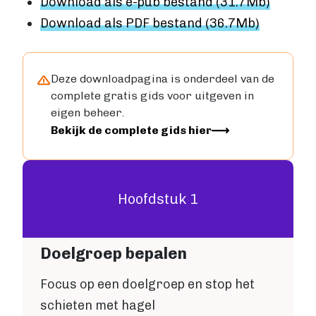
Download als e-pub bestand (31.7Mb)
VIA BOEKENBESTELLEN.NL
Boek uitgeven via Boekenbestellen.nl
Download als PDF bestand (36.7Mb)
Boek uitgeven via eigen website
E-BOOK UITGEVEN
Boek uitgeven als e-book
Deze downloadpagina is onderdeel van de
complete gratis gids voor uitgeven in
Wat is een e-book?
eigen beheer.
E-book opmaken
Image
Bekijk de complete gids hier
E-book verkopen
Stappenplan
Boek schrijven
BOEK SCHRIJVEN
Hoofdstuk 1
Boek redigeren
BOEK MAKEN
Doelgroep bepalen
Boek maken
Zakelijk boek
Focus op een doelgroep en stop het
Lifestyle boek
schieten met hagel
Kennis boek