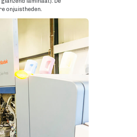
 glanzend laminaat). De
e onjuistheden.