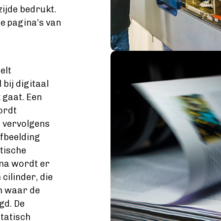
ijde bedrukt.
le pagina’s van
Image
elt
bij digitaal
k gaat. Een
ordt
t vervolgens
afbeelding
tische
rna wordt er
cilinder, die
en waar de
gd. De
statisch