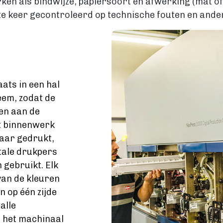
ken als bindwijze, papiersoort en afwerking (mat of
e keer gecontroleerd op technische fouten en ander
Image
ats in een hal
em, zodat de
gen aan de
et binnenwerk
aar gedrukt,
tale drukpers
gebruikt. Elk
van de kleuren
 op één zijde
alle
 het machinaal