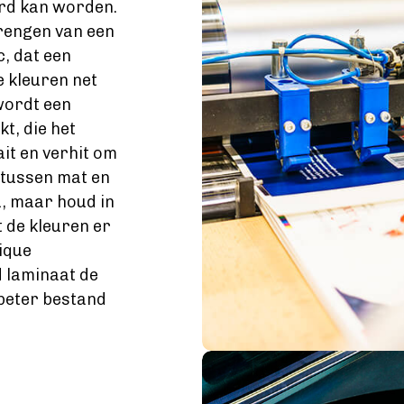
rd kan worden.
rengen van een
c, dat een
 kleuren net
wordt een
t, die het
it en verhit om
e tussen mat en
u, maar houd in
 de kleuren er
hique
d laminaat de
beter bestand
Image