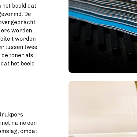
 het beeld dat
 gevormd. De
 overgebracht
nders worden
iciteit worden
er tussen twee
de toner als
odat het beeld
Image
 drukpers
is met name een
 omslag, omdat