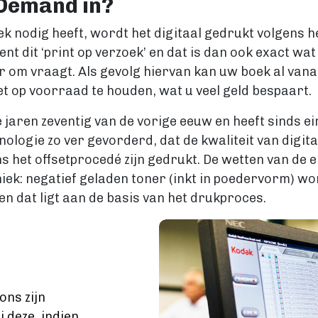
 Demand in?
ek nodig heeft, wordt het digitaal gedrukt volgens 
ekent dit ‘print op verzoek’ en dat is dan ook exact w
 om vraagt. Als gevolg hiervan kan uw boek al vana
et op voorraad te houden, wat u veel geld bespaart.
 jaren zeventig van de vorige eeuw en heeft sinds ei
ologie zo ver gevorderd, dat de kwaliteit van digi
s het offsetprocedé zijn gedrukt. De wetten van de e
hniek: negatief geladen toner (inkt in poedervorm) 
en dat ligt aan de basis van het drukproces.
Image
ons zijn
deze, indien