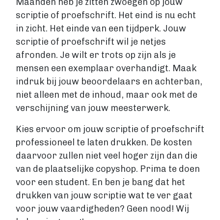
Maanden heb je zitten zwoegen op jouw
Levertijden
scriptie of proefschrift. Het eind is nu echt
GROTE OPLAGE DRUKKEN
in zicht. Het einde van een tijdperk. Jouw
Offset drukken
scriptie of proefschrift wil je netjes
Hoe werkt offset drukken
afronden. Je wilt er trots op zijn als je
Levertijden
mensen een exemplaar overhandigt. Maak
Boek uitgeven
indruk bij jouw beoordelaars en achterban,
ALGEMEEN
niet alleen met de inhoud, maar ook met de
Boek uitgeven
verschijning van jouw meesterwerk.
ISBN aanvragen
Kies ervoor om jouw scriptie of proefschrift
Boek distributie
professioneel te laten drukken. De kosten
Kosten
daarvoor zullen niet veel hoger zijn dan die
VIA BOEKHANDELS
van de plaatselijke copyshop. Prima te doen
Boek uitgeven via Bol.com
voor een student. En ben je bang dat het
Boek uitgeven via Centraal Boekhuis
drukken van jouw scriptie wat te ver gaat
Boek uitgeven via Managementboek.nl
voor jouw vaardigheden? Geen nood! Wij
Stappenplan