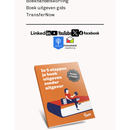
Boekhandelskorting
Boek uitgeven gids
TransferNow
Image
Image
Image
Image
Image
Image
Image