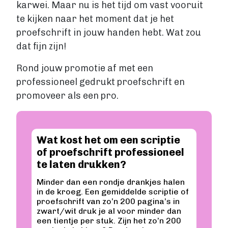
karwei. Maar nu is het tijd om vast vooruit
Fantasy
te kijken naar het moment dat je het
Kinderboek
proefschrift in jouw handen hebt. Wat zou
Roman
dat fijn zijn!
Thriller
Support
Rond jouw promotie af met een
professioneel gedrukt proefschrift en
Diensten
promoveer als een pro.
Prijzen
Blog
Wat kost het om een scriptie
Over ons
of proefschrift professioneel
te laten drukken?
Minder dan een rondje drankjes halen
in de kroeg. Een gemiddelde scriptie of
Login
proefschrift van zo’n 200 pagina’s in
zwart/wit druk je al voor minder dan
een tientje per stuk. Zijn het zo’n 200
Contact