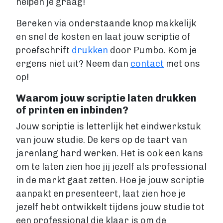
helpen je graag!
VIA BOEKENBESTELLEN.NL
Boek uitgeven via Boekenbestellen.nl
Bereken via onderstaande knop makkelijk
Boek uitgeven via eigen website
en snel de kosten en laat jouw scriptie of
E-BOOK UITGEVEN
proefschrift
drukken
door Pumbo. Kom je
Boek uitgeven als e-book
ergens niet uit? Neem dan
contact
met ons
Wat is een e-book?
op!
E-book opmaken
E-book verkopen
Waarom jouw scriptie laten drukken
Stappenplan
of printen en inbinden?
Boek schrijven
Jouw scriptie is letterlijk het eindwerkstuk
BOEK SCHRIJVEN
van jouw studie. De kers op de taart van
Boek redigeren
jarenlang hard werken. Het is ook een kans
om te laten zien hoe jij jezelf als professional
BOEK MAKEN
in de markt gaat zetten. Hoe je jouw scriptie
Boek maken
aanpakt en presenteert, laat zien hoe je
Zakelijk boek
jezelf hebt ontwikkelt tijdens jouw studie tot
Lifestyle boek
een professional die klaar is om de
Kennis boek