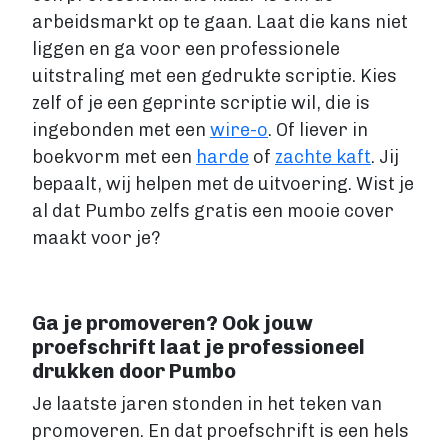
Fictie boek
arbeidsmarkt op te gaan. Laat die kans niet
Luisterboek
liggen en ga voor een professionele
ZAKELIJK
uitstraling met een gedrukte scriptie. Kies
Zakelijk boek
zelf of je een geprinte scriptie wil, die is
Coachingboek
ingebonden met een
wire-o
. Of liever in
Marketingboek
boekvorm met een
harde
of
zachte kaft
. Jij
LIFESTYLE
bepaalt, wij helpen met de uitvoering. Wist je
Lifestyle
al dat Pumbo zelfs gratis een mooie cover
Biografie
maakt voor je?
Dagboek
Gezondheidsboek
Kookboek
Ga je promoveren? Ook jouw
Reisboek
proefschrift laat je professioneel
Boek schrijven
drukken door Pumbo
FICTIE
Je laatste jaren stonden in het teken van
Fictie
promoveren. En dat proefschrift is een hels
Chicklit