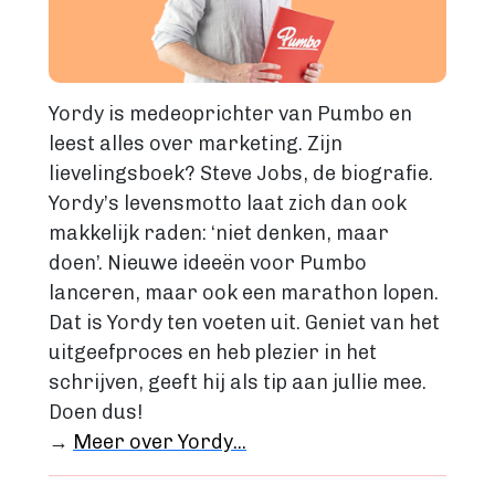
Fantasy
Kinderboek
Roman
Thriller
Yordy is medeoprichter van Pumbo en
leest alles over marketing. Zijn
Support
lievelingsboek? Steve Jobs, de biografie.
Diensten
Yordy’s levensmotto laat zich dan ook
makkelijk raden: ‘niet denken, maar
Prijzen
doen’. Nieuwe ideeën voor Pumbo
Blog
lanceren, maar ook een marathon lopen.
Dat is Yordy ten voeten uit. Geniet van het
Over ons
uitgeefproces en heb plezier in het
schrijven, geeft hij als tip aan jullie mee.
Doen dus!
Login
→
Meer over Yordy...
Contact