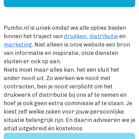
Levertijden
GROTE OPLAGE DRUKKEN
Offset drukken
Pumbo.nl is uniek omdat we alle opties bieden
Hoe werkt offset drukken
binnen het traject van
drukken
,
distributie
en
Levertijden
marketing
. Niet alleen is onze website een bron
Boek uitgeven
van informatie en inspiratie, onze diensten
ALGEMEEN
sluiten er ook op aan.
Boek uitgeven
Niets moet maar alles kan, het een sluit het
ISBN aanvragen
ander nooit uit. Zo werken we nooit met
Boek distributie
contracten, ben je nooit verplicht om het
Kosten
drukwerk of distributie bij ons af te nemen en
VIA BOEKHANDELS
hoef je ook geen extra commissie af te staan. Je
Boek uitgeven via Bol.com
kiest zelf welke zaken voor jouw persoonlijke
Boek uitgeven via Centraal Boekhuis
situatie belangrijk zijn. En daarin adviseren we je
Boek uitgeven via Managementboek.nl
altijd uitgebreid én kosteloos.
Stappenplan