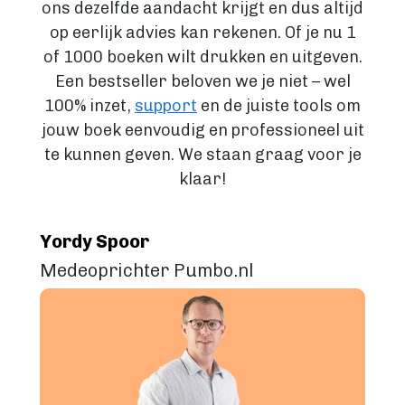
ons dezelfde aandacht krijgt en dus altijd
Fictie boek
op eerlijk advies kan rekenen. Of je nu 1
Luisterboek
of 1000 boeken wilt drukken en uitgeven.
ZAKELIJK
Een bestseller beloven we je niet – wel
Zakelijk boek
100% inzet,
support
en de juiste tools om
Coachingboek
jouw boek eenvoudig en professioneel uit
Marketingboek
te kunnen geven. We staan graag voor je
LIFESTYLE
klaar!
Lifestyle
Biografie
Dagboek
Yordy Spoor
Gezondheidsboek
Medeoprichter Pumbo.nl
Kookboek
Reisboek
Boek schrijven
FICTIE
Fictie
Chicklit