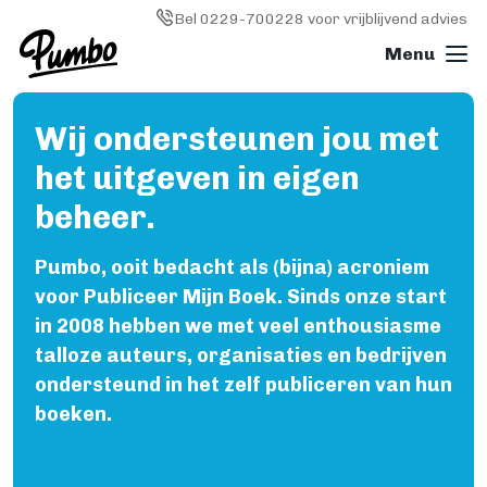
Skip to main content
Image
Bel 0229-700228 voor vrijblijvend advies
Wij ondersteunen jou met
Boek drukken
het uitgeven in eigen
ALGEMEEN
Boek drukken
beheer.
Softcover (paperback)
Hardcover
Pumbo, ooit bedacht als (bijna) acroniem
Wire-o (ringband)
voor Publiceer Mijn Boek. Sinds onze start
Fotoboek
in 2008 hebben we met veel enthousiasme
Magazine
talloze auteurs, organisaties en bedrijven
Papiersoorten
ondersteund in het zelf publiceren van hun
Kosten
boeken.
KLEINE OPLAGE DRUKKEN
Print on demand
Hoe werkt Print on demand