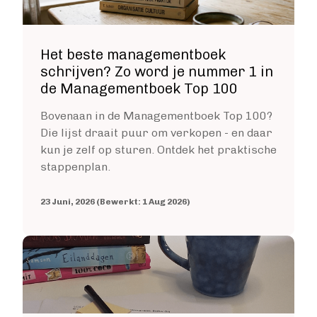
Levertijden
GROTE OPLAGE DRUKKEN
Het beste managementboek
Offset drukken
schrijven? Zo word je nummer 1 in
Hoe werkt offset drukken
de Managementboek Top 100
Levertijden
Boek uitgeven
Bovenaan in de Managementboek Top 100?
Die lijst draait puur om verkopen - en daar
ALGEMEEN
kun je zelf op sturen. Ontdek het praktische
Boek uitgeven
stappenplan.
ISBN aanvragen
Boek distributie
23 Juni, 2026 (Bewerkt: 1 Aug 2026)
Kosten
VIA BOEKHANDELS
Image
Boek uitgeven via Bol.com
Boek uitgeven via Centraal Boekhuis
Boek uitgeven via Managementboek.nl
Stappenplan