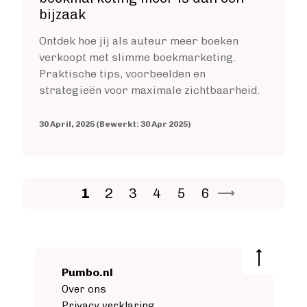
bijzaak
Ontdek hoe jij als auteur meer boeken
verkoopt met slimme boekmarketing.
Praktische tips, voorbeelden en
strategieën voor maximale zichtbaarheid.
30 April, 2025 (Bewerkt: 30 Apr 2025)
Current page
Page
Page
Page
Page
Page
1
2
3
4
5
6
Pumbo.nl
Over ons
Privacy verklaring