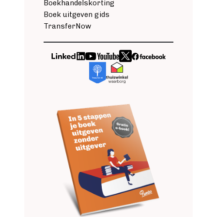
Boekhandelskorting
Boek uitgeven gids
TransferNow
Image
Image
Image
Image
Image
Image
Image