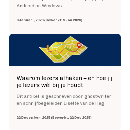
Fantasy
Android en Windows.
Kinderboek
Roman
9 Januari, 2026 (Bewerkt: 9 Jan 2026)
Thriller
Image
Support
Diensten
Prijzen
Blog
Waarom lezers afhaken – en hoe jij
je lezers wél bij je houdt
Over ons
Dit artikel is geschreven door ghostwriter
en schrijfbegeleider Lisette van de Heg
Login
22 December, 2025 (Bewerkt: 22 Dec 2025)
Contact