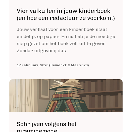
VIA BOEKENBESTELLEN.NL
Boek uitgeven via Boekenbestellen.nl
Vier valkuilen in jouw kinderboek
Boek uitgeven via eigen website
(en hoe een redacteur ze voorkomt)
E-BOOK UITGEVEN
Jouw verhaal voor een kinderboek staat
Boek uitgeven als e-book
eindelijk op papier. En nu heb je de moedige
Wat is een e-book?
stap gezet om het boek zelf uit te geven.
E-book opmaken
Zonder uitgeverij dus.
E-book verkopen
Stappenplan
17 Februari, 2026 (Bewerkt: 3 Mar 2026)
Boek schrijven
BOEK SCHRIJVEN
Image
Boek redigeren
BOEK MAKEN
Boek maken
Zakelijk boek
Lifestyle boek
Schrijven volgens het
Kennis boek
piramidemodel