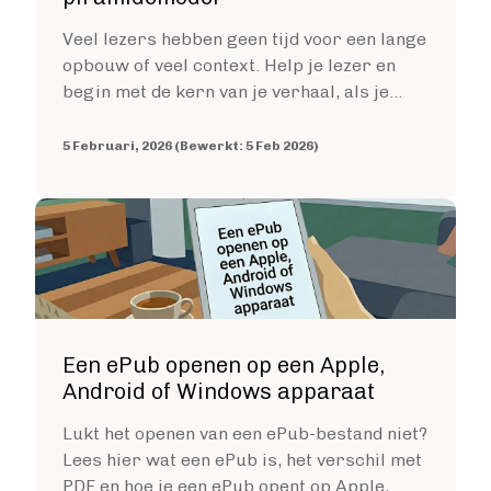
Fictie boek
Veel lezers hebben geen tijd voor een lange
Luisterboek
opbouw of veel context. Help je lezer en
ZAKELIJK
begin met de kern van je verhaal, als je...
Zakelijk boek
Coachingboek
5 Februari, 2026 (Bewerkt: 5 Feb 2026)
Marketingboek
LIFESTYLE
Image
Lifestyle
Biografie
Dagboek
Gezondheidsboek
Kookboek
Een ePub openen op een Apple,
Reisboek
Android of Windows apparaat
Boek schrijven
FICTIE
Lukt het openen van een ePub-bestand niet?
Fictie
Lees hier wat een ePub is, het verschil met
Chicklit
PDF en hoe je een ePub opent op Apple,