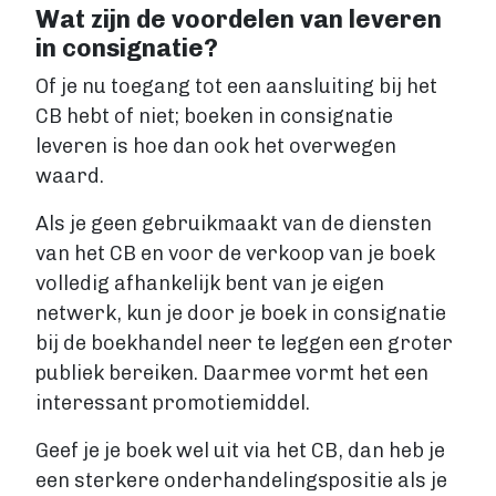
Wat zijn de voordelen van leveren
Fantasy
in consignatie?
Kinderboek
Roman
Of je nu toegang tot een aansluiting bij het
Thriller
CB hebt of niet; boeken in consignatie
Support
leveren is hoe dan ook het overwegen
waard.
Diensten
Als je geen gebruikmaakt van de diensten
Prijzen
van het CB en voor de verkoop van je boek
Blog
volledig afhankelijk bent van je eigen
netwerk, kun je door je boek in consignatie
Over ons
bij de boekhandel neer te leggen een groter
publiek bereiken. Daarmee vormt het een
interessant promotiemiddel.
Login
Geef je je boek wel uit via het CB, dan heb je
een sterkere onderhandelingspositie als je
Contact