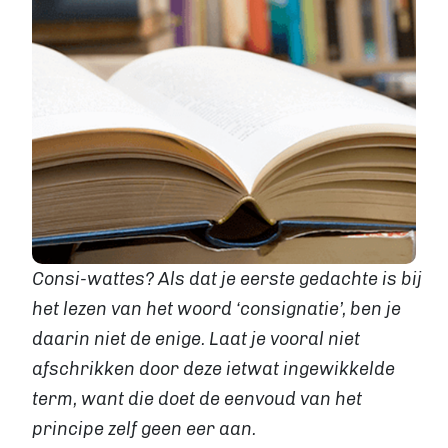
Levertijden
GROTE OPLAGE DRUKKEN
Offset drukken
Hoe werkt offset drukken
Levertijden
Boek uitgeven
ALGEMEEN
Boek uitgeven
ISBN aanvragen
Boek distributie
Consi-wattes? Als dat je eerste gedachte is bij
Kosten
het lezen van het woord ‘consignatie’, ben je
VIA BOEKHANDELS
daarin niet de enige. Laat je vooral niet
Boek uitgeven via Bol.com
afschrikken door deze ietwat ingewikkelde
Boek uitgeven via Centraal Boekhuis
term, want die doet de eenvoud van het
Boek uitgeven via Managementboek.nl
Stappenplan
principe zelf geen eer aan.