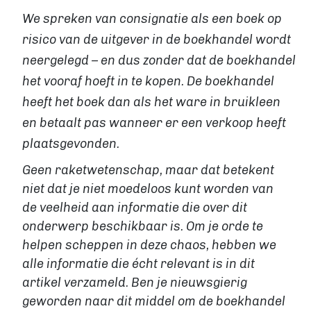
VIA BOEKENBESTELLEN.NL
We spreken van consignatie als een boek op
Boek uitgeven via Boekenbestellen.nl
risico van de uitgever in de boekhandel wordt
Boek uitgeven via eigen website
E-BOOK UITGEVEN
neergelegd – en dus zonder dat de boekhandel
Boek uitgeven als e-book
het vooraf hoeft in te kopen. De boekhandel
Wat is een e-book?
heeft het boek dan als het ware in bruikleen
E-book opmaken
en betaalt pas wanneer er een verkoop heeft
E-book verkopen
plaatsgevonden.
Stappenplan
Geen raketwetenschap, maar dat betekent
Boek schrijven
niet dat je niet moedeloos kunt worden van
BOEK SCHRIJVEN
de veelheid aan informatie die over dit
Boek redigeren
onderwerp beschikbaar is. Om je orde te
BOEK MAKEN
helpen scheppen in deze chaos, hebben we
Boek maken
alle informatie die écht relevant is in dit
Zakelijk boek
artikel verzameld. Ben je nieuwsgierig
Lifestyle boek
geworden naar dit middel om de boekhandel
Kennis boek