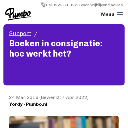
Skip to main content
Image
Bel 0229-700228 voor vrijblijvend advies
Support
Boek drukken
Boeken in consignatie:
ALGEMEEN
hoe werkt het?
Boek drukken
Softcover (paperback)
Hardcover
Wire-o (ringband)
Fotoboek
Magazine
Papiersoorten
24 Mar 2016 (Bewerkt: 7 Apr 2023)
Yordy - Pumbo.nl
Kosten
KLEINE OPLAGE DRUKKEN
Image
Print on demand
Hoe werkt Print on demand