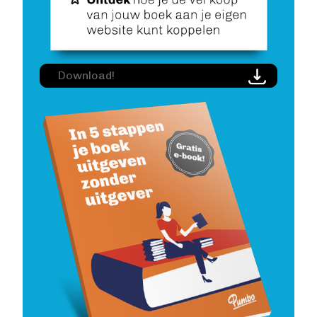
Image
Download!
Image