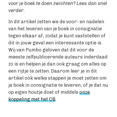
voor je boek te doen zwichten? Lees dan snel
Fictie boek
verder.
Luisterboek
ZAKELIJK
In dit artikel zetten we de voor- en nadelen
Zakelijk boek
van het leveren van je boek in consignatie
Coachingboek
tegen elkaar af, zodat je kunt vaststellen of
Marketingboek
dit in jouw geval een interessante optie is.
LIFESTYLE
Wij van Pumbo geloven dat dit voor de
Lifestyle
meeste zelfpublicerende auteurs inderdaad
Biografie
zo is en helpen je dan ook graag om alles op
Dagboek
een rijtje te zetten. Daarom leer je in dit
Gezondheidsboek
artikel ook welke stappen je moet zetten om
Kookboek
je boek in consignatie te leveren, of je dat nu
Reisboek
op eigen houtje doet of middels
onze
Boek schrijven
koppeling met het CB
.
FICTIE
Fictie
Chicklit