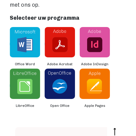
VIA BOEKENBESTELLEN.NL
met ons op.
Boek uitgeven via Boekenbestellen.nl
Boek uitgeven via eigen website
Selecteer uw programma
E-BOOK UITGEVEN
Boek uitgeven als e-book
Wat is een e-book?
E-book opmaken
E-book verkopen
Office Word
Adobe Acrobat
Adobe InDesign
Stappenplan
Boek schrijven
BOEK SCHRIJVEN
Boek redigeren
BOEK MAKEN
LibreOffice
Open Office
Apple Pages
Boek maken
Zakelijk boek
Lifestyle boek
Kennis boek