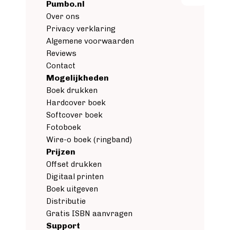
Pumbo.nl
Fictie boek
Over ons
Luisterboek
Privacy verklaring
ZAKELIJK
Algemene voorwaarden
Zakelijk boek
Reviews
Coachingboek
Contact
Mogelijkheden
Marketingboek
Boek drukken
LIFESTYLE
Hardcover boek
Lifestyle
Softcover boek
Biografie
Fotoboek
Dagboek
Wire-o boek (ringband)
Gezondheidsboek
Prijzen
Kookboek
Offset drukken
Reisboek
Digitaal printen
Boek schrijven
Boek uitgeven
FICTIE
Distributie
Fictie
Gratis ISBN aanvragen
Support
Chicklit