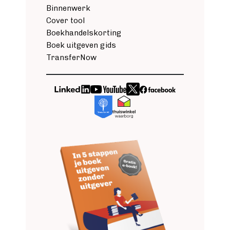
Binnenwerk
Fantasy
Cover tool
Kinderboek
Boekhandelskorting
Roman
Boek uitgeven gids
Thriller
TransferNow
Support
Diensten
Image
Image
Image
Image
Image
Image
Prijzen
Blog
Image
Over ons
Login
Contact