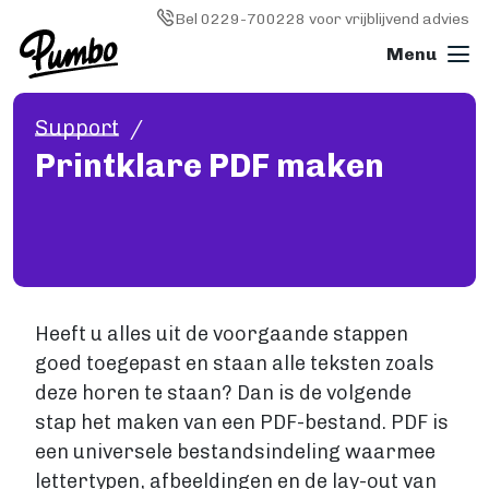
Skip to main content
Image
Bel 0229-700228 voor vrijblijvend advies
Support
Boek drukken
Printklare PDF maken
ALGEMEEN
Boek drukken
Softcover (paperback)
Hardcover
Wire-o (ringband)
Fotoboek
Heeft u alles uit de voorgaande stappen
Magazine
goed toegepast en staan alle teksten zoals
Papiersoorten
deze horen te staan? Dan is de volgende
Kosten
stap het maken van een PDF-bestand. PDF is
KLEINE OPLAGE DRUKKEN
een universele bestandsindeling waarmee
Print on demand
lettertypen, afbeeldingen en de lay-out van
Hoe werkt Print on demand