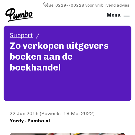
Skip to main content
Image
Bel 0229-700228 voor vrijblijvend advies
Support
Boek drukken
Zo verkopen uitgevers
ALGEMEEN
boeken aan de
Boek drukken
Softcover (paperback)
boekhandel
Hardcover
Wire-o (ringband)
Fotoboek
Magazine
Papiersoorten
Kosten
22 Jun 2015 (Bewerkt: 18 Mei 2022)
KLEINE OPLAGE DRUKKEN
Yordy - Pumbo.nl
Print on demand
Image
Hoe werkt Print on demand