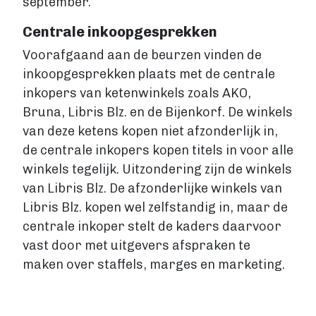
september.
Fictie boek
Centrale inkoopgesprekken
Luisterboek
ZAKELIJK
Voorafgaand aan de beurzen vinden de
Zakelijk boek
inkoopgesprekken plaats met de centrale
Coachingboek
inkopers van ketenwinkels zoals AKO,
Marketingboek
Bruna, Libris Blz. en de Bijenkorf. De winkels
LIFESTYLE
van deze ketens kopen niet afzonderlijk in,
Lifestyle
de centrale inkopers kopen titels in voor alle
Biografie
winkels tegelijk. Uitzondering zijn de winkels
Dagboek
van Libris Blz. De afzonderlijke winkels van
Gezondheidsboek
Libris Blz. kopen wel zelfstandig in, maar de
Kookboek
centrale inkoper stelt de kaders daarvoor
Reisboek
vast door met uitgevers afspraken te
Boek schrijven
maken over staffels, marges en marketing.
FICTIE
Fictie
Chicklit