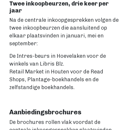
Twee inkoopbeurzen, drie keer per
Fantasy
jaar
Kinderboek
Na de centrale inkoopgesprekken volgen de
Roman
twee inkoopbeurzen die aansluitend op
Thriller
elkaar plaatsvinden in januari, mei en
Support
september:
Diensten
De Intres-beurs in Hoevelaken voor de
Prijzen
winkels van Libris Blz.
Retail Market in Houten voor de Read
Blog
Shops, Plantage-boekhandels en de
Over ons
zelfstandige boekhandels.
Login
Aanbiedingsbrochures
De brochures rollen vlak voordat de
Contact