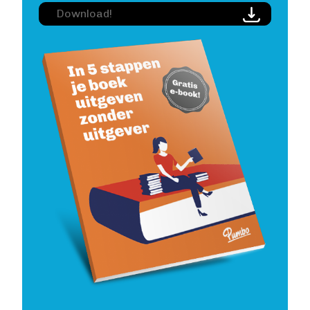
Image
Download!
Image