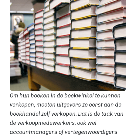
Levertijden
GROTE OPLAGE DRUKKEN
Offset drukken
Hoe werkt offset drukken
Levertijden
Boek uitgeven
ALGEMEEN
Boek uitgeven
ISBN aanvragen
Boek distributie
Kosten
Om hun boeken in de boekwinkel te kunnen
VIA BOEKHANDELS
verkopen, moeten uitgevers ze eerst aan de
Boek uitgeven via Bol.com
boekhandel zelf verkopen. Dat is de taak van
Boek uitgeven via Centraal Boekhuis
Boek uitgeven via Managementboek.nl
de verkoopmedewerkers, ook wel
Stappenplan
accountmanagers of vertegenwoordigers