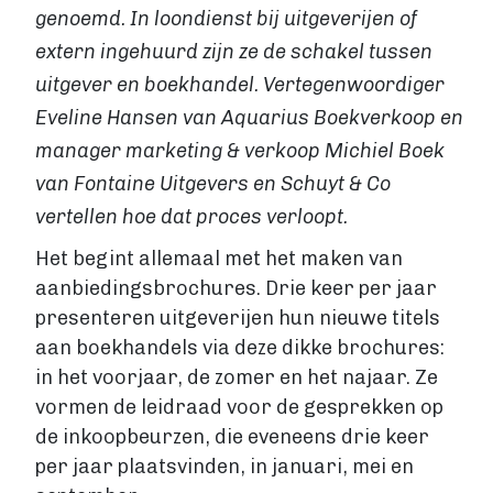
VIA BOEKENBESTELLEN.NL
genoemd. In loondienst bij uitgeverijen of
Boek uitgeven via Boekenbestellen.nl
extern ingehuurd zijn ze de schakel tussen
Boek uitgeven via eigen website
uitgever en boekhandel. Vertegenwoordiger
E-BOOK UITGEVEN
Eveline Hansen van Aquarius Boekverkoop en
Boek uitgeven als e-book
manager marketing & verkoop Michiel Boek
Wat is een e-book?
E-book opmaken
van Fontaine Uitgevers en Schuyt & Co
E-book verkopen
vertellen hoe dat proces verloopt.
Stappenplan
Het begint allemaal met het maken van
Boek schrijven
aanbiedingsbrochures. Drie keer per jaar
BOEK SCHRIJVEN
presenteren uitgeverijen hun nieuwe titels
Boek redigeren
aan boekhandels via deze dikke brochures:
BOEK MAKEN
in het voorjaar, de zomer en het najaar. Ze
Boek maken
vormen de leidraad voor de gesprekken op
Zakelijk boek
de inkoopbeurzen, die eveneens drie keer
Lifestyle boek
per jaar plaatsvinden, in januari, mei en
Kennis boek