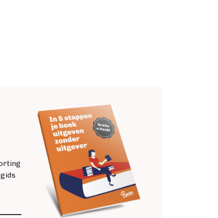
Image
orting
 gids