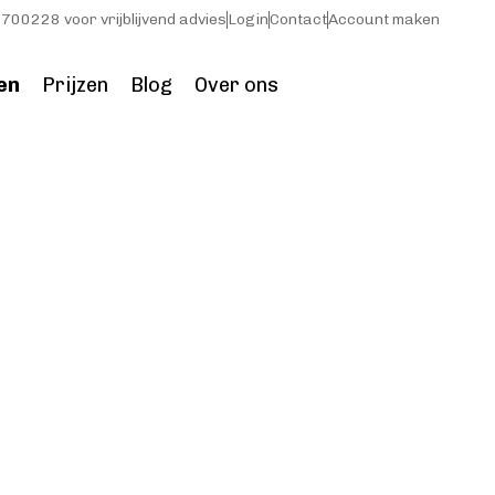
700228 voor vrijblijvend advies
Login
Contact
Account maken
en
Prijzen
Blog
Over ons