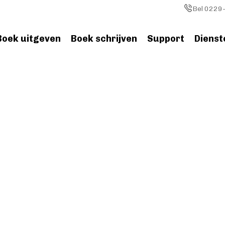
Image
Bel 0229-
Boek uitgeven
Boek schrijven
Support
Dienst