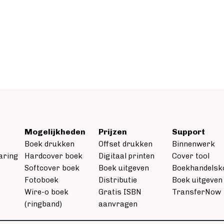
Mogelijkheden
Prijzen
Support
Boek drukken
Offset drukken
Binnenwerk
aring
Hardcover boek
Digitaal printen
Cover tool
Softcover boek
Boek uitgeven
Boekhandelsk
Fotoboek
Distributie
Boek uitgeven
Wire-o boek
Gratis ISBN
TransferNow
(ringband)
aanvragen