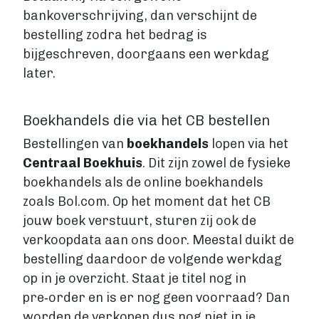
Fictie boek
bankoverschrijving, dan verschijnt de
Luisterboek
bestelling zodra het bedrag is
ZAKELIJK
bijgeschreven, doorgaans een werkdag
Zakelijk boek
later.
Coachingboek
Marketingboek
Boekhandels die via het CB bestellen
LIFESTYLE
Bestellingen van
boekhandels
lopen via het
Lifestyle
Centraal Boekhuis
. Dit zijn zowel de fysieke
Biografie
boekhandels als de online boekhandels
Dagboek
zoals Bol.com. Op het moment dat het CB
Gezondheidsboek
Kookboek
jouw boek verstuurt, sturen zij ook de
Reisboek
verkoopdata aan ons door. Meestal duikt de
Boek schrijven
bestelling daardoor de volgende werkdag
FICTIE
op in je overzicht. Staat je titel nog in
Fictie
pre‑order en is er nog geen voorraad? Dan
Chicklit
worden de verkopen dus nog niet in je