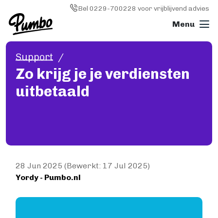
Skip to main content
Image
Bel 0229-700228 voor vrijblijvend advies
Support
Boek drukken
Zo krijg je je verdiensten
ALGEMEEN
uitbetaald
Boek drukken
Softcover (paperback)
Hardcover
Wire-o (ringband)
Fotoboek
Magazine
Papiersoorten
28 Jun 2025 (Bewerkt: 17 Jul 2025)
Yordy - Pumbo.nl
Kosten
KLEINE OPLAGE DRUKKEN
Image
Print on demand
Hoe werkt Print on demand