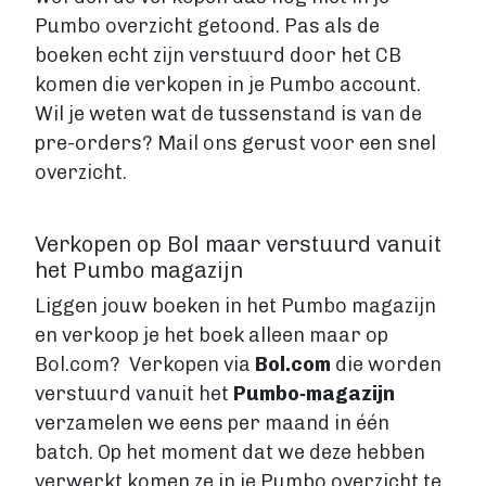
Fantasy
Pumbo overzicht getoond. Pas als de
Kinderboek
boeken echt zijn verstuurd door het CB
Roman
komen die verkopen in je Pumbo account.
Thriller
Wil je weten wat de tussenstand is van de
Support
pre-orders? Mail ons gerust voor een snel
overzicht.
Diensten
Prijzen
Verkopen op Bol maar verstuurd vanuit
het Pumbo magazijn
Blog
Liggen jouw boeken in het Pumbo magazijn
Over ons
en verkoop je het boek alleen maar op
Bol.com? Verkopen via
Bol.com
die worden
verstuurd vanuit het
Pumbo‑magazijn
Login
verzamelen we eens per maand in één
batch. Op het moment dat we deze hebben
Contact
verwerkt komen ze in je Pumbo overzicht te