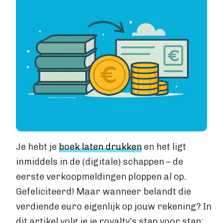
Levertijden
GROTE OPLAGE DRUKKEN
Offset drukken
Hoe werkt offset drukken
Levertijden
Boek uitgeven
ALGEMEEN
Boek uitgeven
ISBN aanvragen
Boek distributie
Je hebt je
boek laten drukken
en het ligt
Kosten
VIA BOEKHANDELS
inmiddels in de (digitale) schappen – de
Boek uitgeven via Bol.com
eerste verkoopmeldingen ploppen al op.
Boek uitgeven via Centraal Boekhuis
Gefeliciteerd! Maar wanneer belandt die
Boek uitgeven via Managementboek.nl
verdiende euro eigenlijk op jouw rekening? In
Stappenplan
dit artikel volg je je royalty’s stap voor stap: