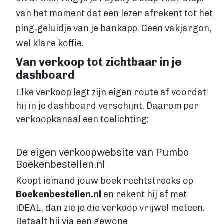
VIA BOEKENBESTELLEN.NL
van het moment dat een lezer afrekent tot het
Boek uitgeven via Boekenbestellen.nl
ping‑geluidje van je bankapp. Geen vakjargon,
Boek uitgeven via eigen website
E-BOOK UITGEVEN
wel klare koffie.
Boek uitgeven als e-book
Van verkoop tot zichtbaar in je
Wat is een e-book?
dashboard
E-book opmaken
Elke verkoop legt zijn eigen route af voordat
E-book verkopen
hij in je dashboard verschijnt. Daarom per
Stappenplan
verkoopkanaal een toelichting:
Boek schrijven
BOEK SCHRIJVEN
De eigen verkoopwebsite van Pumbo
Boek redigeren
Boekenbestellen.nl
BOEK MAKEN
Koopt iemand jouw boek rechtstreeks op
Boek maken
Boekenbestellen.nl
en rekent hij af met
Zakelijk boek
iDEAL, dan zie je die verkoop vrijwel meteen.
Lifestyle boek
Betaalt hij via een gewone
Kennis boek