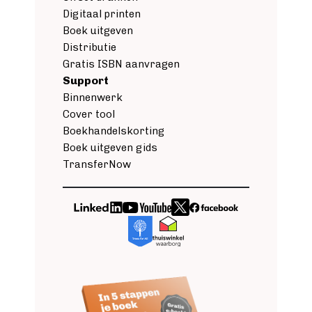
Digitaal printen
Boek uitgeven
Distributie
Gratis ISBN aanvragen
Support
Binnenwerk
Cover tool
Boekhandelskorting
Boek uitgeven gids
TransferNow
Image
Image
Image
Image
Image
Image
Image