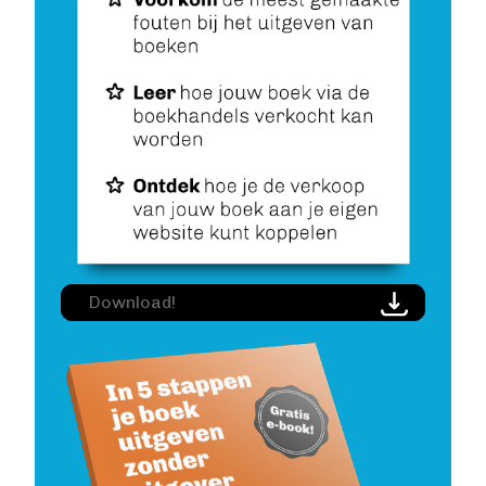
Image
Download!
Image