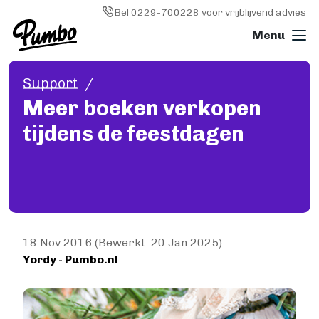
Skip to main content
Image
Bel 0229-700228 voor vrijblijvend advies
Support
Boek drukken
Meer boeken verkopen
ALGEMEEN
tijdens de feestdagen
Boek drukken
Softcover (paperback)
Hardcover
Wire-o (ringband)
Fotoboek
Magazine
Papiersoorten
18 Nov 2016 (Bewerkt: 20 Jan 2025)
Yordy - Pumbo.nl
Kosten
KLEINE OPLAGE DRUKKEN
Image
Print on demand
Hoe werkt Print on demand