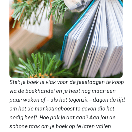
Levertijden
GROTE OPLAGE DRUKKEN
Offset drukken
Hoe werkt offset drukken
Levertijden
Boek uitgeven
ALGEMEEN
Boek uitgeven
ISBN aanvragen
Boek distributie
Stel: je boek is vlak voor de feestdagen te koop
Kosten
via de boekhandel en je hebt nog maar een
VIA BOEKHANDELS
paar weken of – als het tegenzit – dagen de tijd
Boek uitgeven via Bol.com
om het de marketingboost te geven die het
Boek uitgeven via Centraal Boekhuis
nodig heeft. Hoe pak je dat aan? Aan jou de
Boek uitgeven via Managementboek.nl
Stappenplan
schone taak om je boek op te laten vallen