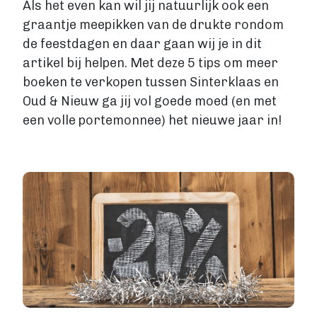
Als het even kan wil jij natuurlijk ook een
Fantasy
graantje meepikken van de drukte rondom
Kinderboek
de feestdagen en daar gaan wij je in dit
Roman
artikel bij helpen. Met deze 5 tips om meer
Thriller
boeken te verkopen tussen Sinterklaas en
Support
Oud & Nieuw ga jij vol goede moed (en met
een volle portemonnee) het nieuwe jaar in!
Diensten
Prijzen
Image
Blog
Over ons
Login
Contact