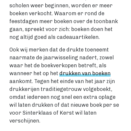
scholen weer beginnen, worden er meer
Fictie boek
boeken verkocht. Waarom er rond de
Luisterboek
feestdagen meer boeken over de toonbank
ZAKELIJK
gaan, spreekt voor zich: boeken doen het
Zakelijk boek
Coachingboek
nog altijd goed als cadeauartikelen.
Marketingboek
Ook wij merken dat de drukte toeneemt
LIFESTYLE
naarmate de jaarwisseling nadert, zowel
Lifestyle
waar het de boekverkopen betreft, als
Biografie
wanneer het op het
drukken van boeken
Dagboek
aankomt. Tegen het einde van het jaar zijn
Gezondheidsboek
drukkerijen traditiegetrouw volgeboekt,
Kookboek
omdat iedereen nog snel een extra oplage
Reisboek
wil laten drukken of dat nieuwe boek per se
Boek schrijven
voor Sinterklaas of Kerst wil laten
FICTIE
verschijnen.
Fictie
Chicklit