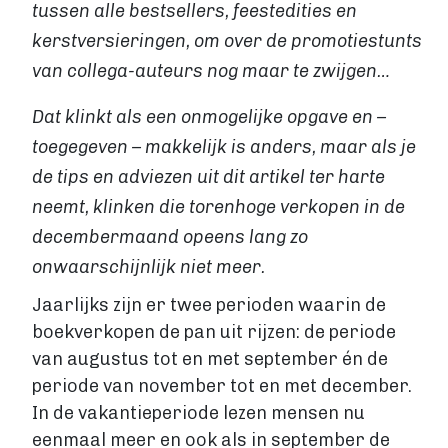
VIA BOEKENBESTELLEN.NL
tussen alle bestsellers, feestedities en
Boek uitgeven via Boekenbestellen.nl
kerstversieringen, om over de promotiestunts
Boek uitgeven via eigen website
van collega-auteurs nog maar te zwijgen…
E-BOOK UITGEVEN
Boek uitgeven als e-book
Dat klinkt als een onmogelijke opgave en –
Wat is een e-book?
toegegeven – makkelijk is anders, maar als je
E-book opmaken
de tips en adviezen uit dit artikel ter harte
E-book verkopen
neemt, klinken die torenhoge verkopen in de
Stappenplan
decembermaand opeens lang zo
Boek schrijven
onwaarschijnlijk niet meer.
BOEK SCHRIJVEN
Jaarlijks zijn er twee perioden waarin de
Boek redigeren
boekverkopen de pan uit rijzen: de periode
BOEK MAKEN
van augustus tot en met september én de
Boek maken
periode van november tot en met december.
Zakelijk boek
In de vakantieperiode lezen mensen nu
Lifestyle boek
eenmaal meer en ook als in september de
Kennis boek