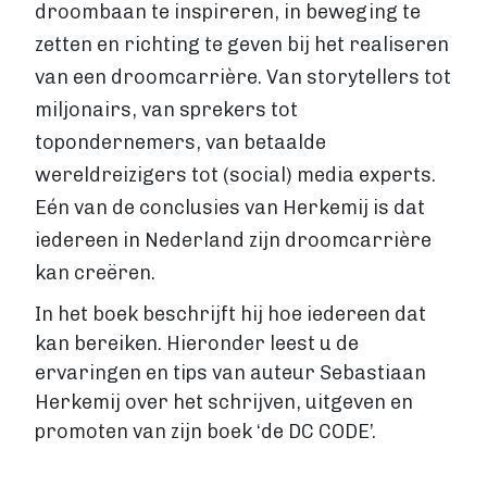
VIA BOEKENBESTELLEN.NL
droombaan te inspireren, in beweging te
Boek uitgeven via Boekenbestellen.nl
zetten en richting te geven bij het realiseren
Boek uitgeven via eigen website
van een droomcarrière. Van storytellers tot
E-BOOK UITGEVEN
miljonairs, van sprekers tot
Boek uitgeven als e-book
topondernemers, van betaalde
Wat is een e-book?
wereldreizigers tot (social) media experts.
E-book opmaken
E-book verkopen
Eén van de conclusies van Herkemij is dat
Stappenplan
iedereen in Nederland zijn droomcarrière
Boek schrijven
kan creëren.
BOEK SCHRIJVEN
In het boek beschrijft hij hoe iedereen dat
Boek redigeren
kan bereiken. Hieronder leest u de
BOEK MAKEN
ervaringen en tips van auteur Sebastiaan
Boek maken
Herkemij over het schrijven, uitgeven en
Zakelijk boek
promoten van zijn boek ‘de DC CODE’.
Lifestyle boek
Kennis boek