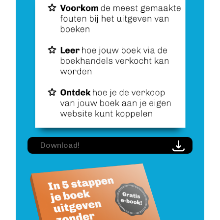
Image
Download!
Image