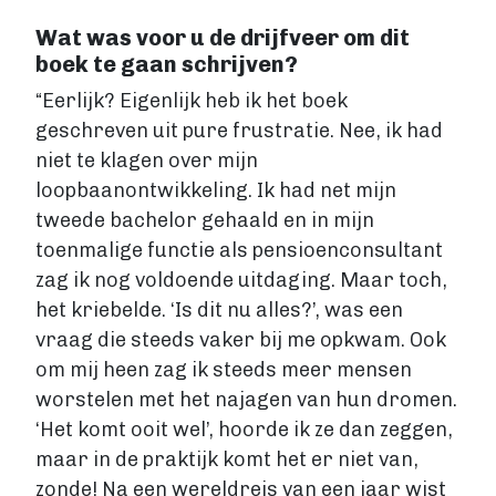
Fictie boek
Wat was voor u de drijfveer om dit
Luisterboek
boek te gaan schrijven?
ZAKELIJK
“Eerlijk? Eigenlijk heb ik het boek
Zakelijk boek
geschreven uit pure frustratie. Nee, ik had
Coachingboek
niet te klagen over mijn
Marketingboek
loopbaanontwikkeling. Ik had net mijn
LIFESTYLE
tweede bachelor gehaald en in mijn
Lifestyle
toenmalige functie als pensioenconsultant
Biografie
zag ik nog voldoende uitdaging. Maar toch,
Dagboek
het kriebelde. ‘Is dit nu alles?’, was een
Gezondheidsboek
vraag die steeds vaker bij me opkwam. Ook
Kookboek
om mij heen zag ik steeds meer mensen
Reisboek
worstelen met het najagen van hun dromen.
Boek schrijven
‘Het komt ooit wel’, hoorde ik ze dan zeggen,
FICTIE
maar in de praktijk komt het er niet van,
Fictie
Chicklit
zonde! Na een wereldreis van een jaar wist