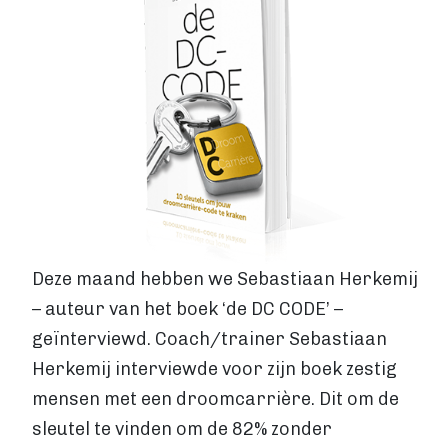
Levertijden
GROTE OPLAGE DRUKKEN
Offset drukken
Hoe werkt offset drukken
Levertijden
Boek uitgeven
ALGEMEEN
Boek uitgeven
ISBN aanvragen
Boek distributie
Deze maand hebben we Sebastiaan Herkemij
Kosten
– auteur van het boek ‘de DC CODE’ –
VIA BOEKHANDELS
geïnterviewd. Coach/trainer Sebastiaan
Boek uitgeven via Bol.com
Herkemij interviewde voor zijn boek zestig
Boek uitgeven via Centraal Boekhuis
mensen met een droomcarrière. Dit om de
Boek uitgeven via Managementboek.nl
Stappenplan
sleutel te vinden om de 82% zonder