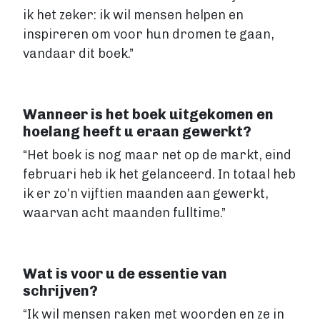
Fantasy
ik het zeker: ik wil mensen helpen en
Kinderboek
inspireren om voor hun dromen te gaan,
Roman
vandaar dit boek.”
Thriller
Support
Wanneer is het boek uitgekomen en
Diensten
hoelang heeft u eraan gewerkt?
Prijzen
“Het boek is nog maar net op de markt, eind
februari heb ik het gelanceerd. In totaal heb
Blog
ik er zo’n vijftien maanden aan gewerkt,
Over ons
waarvan acht maanden fulltime.”
Login
Wat is voor u de essentie van
schrijven?
Contact
“Ik wil mensen raken met woorden en ze in