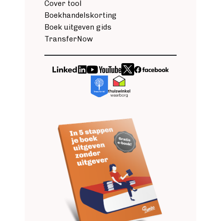
Cover tool
Boekhandelskorting
Boek uitgeven gids
TransferNow
Image
Image
Image
Image
Image
Image
Image