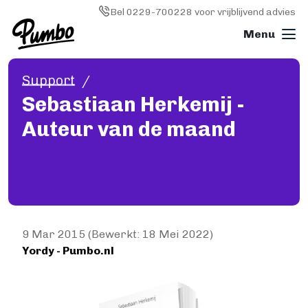
Skip to main content
Image
Bel 0229-700228 voor vrijblijvend advies
Support
Boek drukken
Sebastiaan Herkemij -
ALGEMEEN
Auteur van de maand
Boek drukken
Softcover (paperback)
Hardcover
Wire-o (ringband)
Fotoboek
Magazine
Papiersoorten
9 Mar 2015 (Bewerkt: 18 Mei 2022)
Yordy - Pumbo.nl
Kosten
KLEINE OPLAGE DRUKKEN
Image
Print on demand
Hoe werkt Print on demand