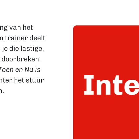
Image
ing van het
n trainer deelt
je die lastige,
 doorbreken.
oen en Nu is
chter het stuur
n.