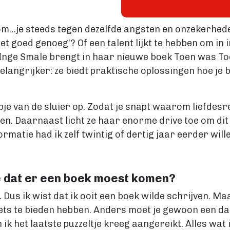
rom…je steeds tegen dezelfde angsten en onzekerhe
et goed genoeg’? Of een talent lijkt te hebben om in 
 Inge Smale brengt in haar nieuwe boek Toen was Toe
elangrijker: ze biedt praktische oplossingen hoe 
tipje van de sluier op. Zodat je snapt waarom liefdesre
inden. Daarnaast licht ze haar enorme drive toe om dit
rmatie had ik zelf twintig of dertig jaar eerder will
e dat er een boek moest komen?
l. Dus ik wist dat ik ooit een boek wilde schrijven. 
iets te bieden hebben. Anders moet je gewoon een dag
ik het laatste puzzeltje kreeg aangereikt. Alles wat