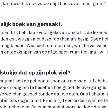
lijk: nu weet ik ook waar mijn boek over moet gaan.”
onlijk boek van gemaakt.
annend. Ik heb daar voor gekozen omdat ik de lezer wi
denken, we zijn met dezelfde thema’s bezig. Door hel
enning bieden. Wie heeft dat nou niet, van die verve
n ontdekkingen van de afgelopen ruim tien jaar wil i
tukje dat op zijn plek viel?
traumatisch de geboorte voor ons mensen is. Ik heb 
t boek nodig om te beseffen hoe groot de overgang is
e worden gevoed zonder dat we eten. Ons lichaam k
ter ons opgeruimd. Er is altijd een lekker warme te
cht geborgen. Op enig moment word je door dat vee