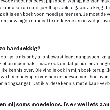
rvoor moet het eerst pijn doen. Weinig mensen maken
anderen en naar jezelf op zoek te gaan. Je krijgt b
n: dit is een boek voor moedige mensen. Je moet de 
om jouw eigen aandeel te onderzoeken in wat je ‘over
zo hardnekkig?
or je je als baby al onbewust leert aanpassen, krijg
ziet en meemaakt, maar ook omdat je hun ervaringe
e kennis over. Die vind je ook in mijn boek terug. I
oe we herinneringen vormen en hervormen, hoe overt
rlatingsangst. Dat ik al deze kennis met elkaar verbi
 mij soms moedeloos. Is er wel iets aan