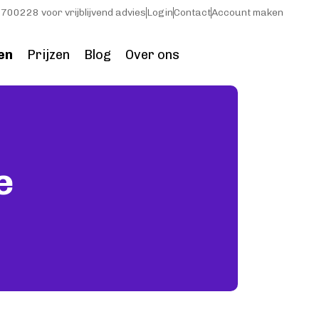
700228 voor vrijblijvend advies
Login
Contact
Account maken
en
Prijzen
Blog
Over ons
e