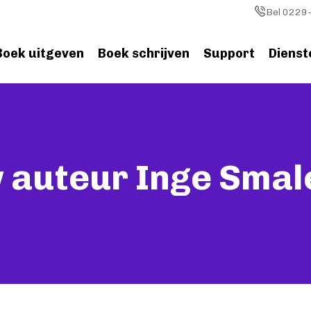
Image
Bel 0229-
Boek uitgeven
Boek schrijven
Support
Dienst
 auteur Inge Smal