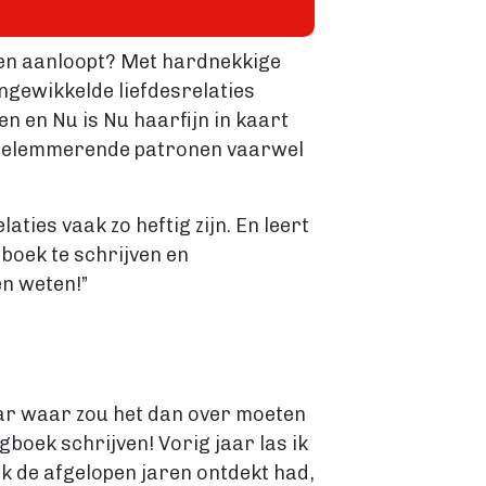
den aanloopt? Met hardnekkige
ingewikkelde liefdesrelaties
n en Nu is Nu haarfijn in kaart
je belemmerende patronen vaarwel
laties vaak zo heftig zijn. En leert
 boek te schrijven en
en weten!”
Maar waar zou het dan over moeten
boek schrijven! Vorig jaar las ik
 ik de afgelopen jaren ontdekt had,