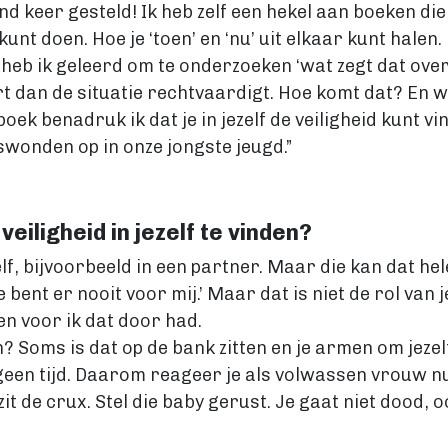
end keer gesteld! Ik heb zelf een hekel aan boeken di
unt doen. Hoe je ‘toen’ en ‘nu’ uit elkaar kunt halen
t, heb ik geleerd om te onderzoeken ‘wat zegt dat over
rt dan de situatie rechtvaardigt. Hoe komt dat? En 
oek benadruk ik dat je in jezelf de veiligheid kunt vi
wonden op in onze jongste jeugd.”
eiligheid in jezelf te vinden?
elf, bijvoorbeeld in een partner. Maar die kan dat hel
bent er nooit voor mij.’ Maar dat is niet de rol van je 
en voor ik dat door had.
n? Soms is dat op de bank zitten en je armen om jeze
geen tijd. Daarom reageer je als volwassen vrouw nu 
t de crux. Stel die baby gerust. Je gaat niet dood, oo