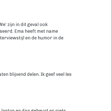
’ zijn in dit geval ook
iseerd. Ema heeft met name
nterviewstijl en de humor in de
n blijvend delen. Ik geef veel les
e laptop en dan gebeurt er niets.