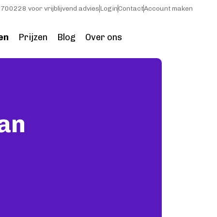
700228 voor vrijblijvend advies
Login
Contact
Account maken
en
Prijzen
Blog
Over ons
van