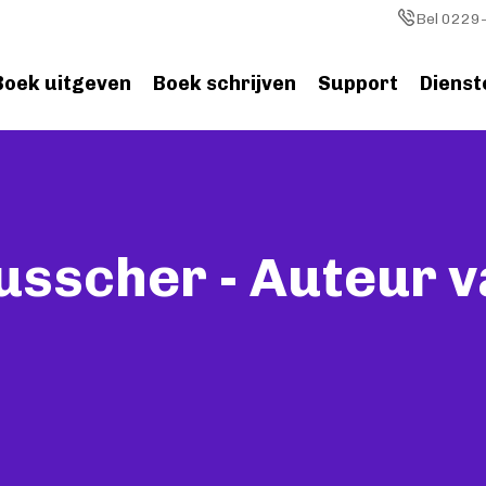
Image
Bel 0229-
Boek uitgeven
Boek schrijven
Support
Dienst
usscher - Auteur 
d