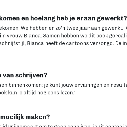
ekomen en hoelang heb je eraan gewerkt?
gekomen. We hebben er zo’n twee jaar aan gewerkt. ‘We
n vrouw Bianca. Samen hebben we dit boek gereal
chrijfstijl, Bianca heeft de cartoons verzorgd. De i
e van schrijven?
sen binnenkomen; je kunt jouw ervaringen en resultate
 kun je altijd nog eens lezen.”
 moeilijk maken?
 tijd vrijgemaakt om te gaan schrijven, je zit achter j