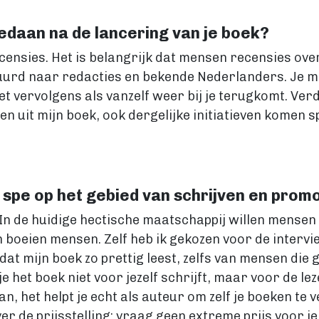
edaan na de lancering van je boek?
ecensies. Het is belangrijk dat mensen recensies ov
uurd naar redacties en bekende Nederlanders. Je moe
het vervolgens als vanzelf weer bij je terugkomt. Ver
uit mijn boek, ook dergelijke initiatieven komen sp
 spe op het gebied van schrijven en prom
l. In de huidige hectische maatschappij willen mensen
 boeien mensen. Zelf heb ik gekozen voor de interviews
at mijn boek zo prettig leest, zelfs van mensen die 
je het boek niet voor jezelf schrijft, maar voor de lez
 het helpt je echt als auteur om zelf je boeken te 
ver de prijsstelling: vraag geen extreme prijs voor j