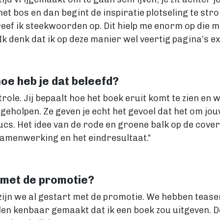
het bos en dan begint de inspiratie plotseling te str
reef ik steekwoorden op. Dit hielp me enorm op die m
Ik denk dat ik op deze manier wel veertig pagina’s 
oe heb je dat beleefd?
trole. Jij bepaalt hoe het boek eruit komt te zien en w
eholpen. Ze geven je echt het gevoel dat het om jou
rucs. Het idee van de rode en groene balk op de cov
 samenwerking en het eindresultaat.”
met de promotie?
zijn we al gestart met de promotie. We hebben tease
n kenbaar gemaakt dat ik een boek zou uitgeven. De