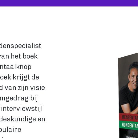
Image
enspecialist
an het boek
ntaalknop
oek krijgt de
 van zijn visie
emgedrag bij
interviewstijl
 deskundige en
pulaire