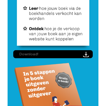
Image
Download!
Image