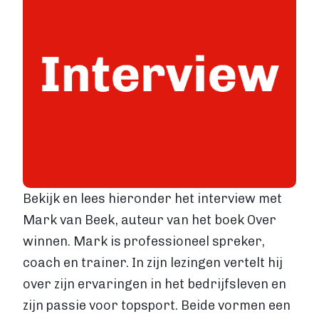
Levertijden
GROTE OPLAGE DRUKKEN
Offset drukken
Hoe werkt offset drukken
Levertijden
Boek uitgeven
ALGEMEEN
Boek uitgeven
ISBN aanvragen
Boek distributie
Bekijk en lees hieronder het interview met
Kosten
Mark van Beek, auteur van het boek Over
VIA BOEKHANDELS
winnen. Mark is professioneel spreker,
Boek uitgeven via Bol.com
coach en trainer. In zijn lezingen vertelt hij
Boek uitgeven via Centraal Boekhuis
over zijn ervaringen in het bedrijfsleven en
Boek uitgeven via Managementboek.nl
Stappenplan
zijn passie voor topsport. Beide vormen een