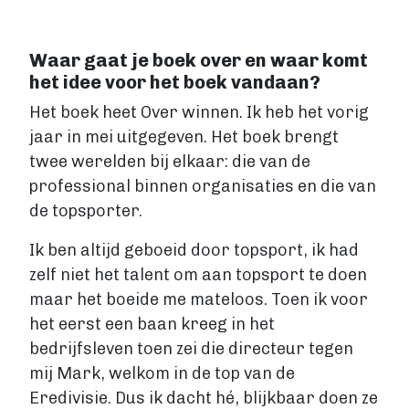
Fictie boek
Luisterboek
Waar gaat je boek over en waar komt
ZAKELIJK
het idee voor het boek vandaan?
Zakelijk boek
Het boek heet Over winnen. Ik heb het vorig
Coachingboek
jaar in mei uitgegeven. Het boek brengt
Marketingboek
twee werelden bij elkaar: die van de
LIFESTYLE
professional binnen organisaties en die van
Lifestyle
de topsporter.
Biografie
Dagboek
Ik ben altijd geboeid door topsport, ik had
Gezondheidsboek
zelf niet het talent om aan topsport te doen
Kookboek
maar het boeide me mateloos. Toen ik voor
Reisboek
het eerst een baan kreeg in het
Boek schrijven
bedrijfsleven toen zei die directeur tegen
FICTIE
mij Mark, welkom in de top van de
Fictie
Eredivisie. Dus ik dacht hé, blijkbaar doen ze
Chicklit