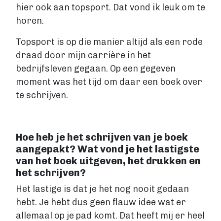
hier ook aan topsport. Dat vond ik leuk om te
Fantasy
horen.
Kinderboek
Roman
Topsport is op die manier altijd als een rode
Thriller
draad door mijn carrière in het
Support
bedrijfsleven gegaan. Op een gegeven
moment was het tijd om daar een boek over
Diensten
te schrijven.
Prijzen
Blog
Hoe heb je het schrijven van je boek
Over ons
aangepakt? Wat vond je het lastigste
van het boek uitgeven, het drukken en
het schrijven?
Login
Het lastige is dat je het nog nooit gedaan
hebt. Je hebt dus geen flauw idee wat er
Contact
allemaal op je pad komt. Dat heeft mij er heel