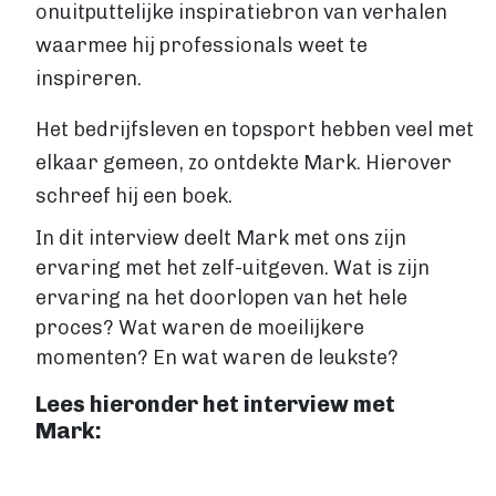
VIA BOEKENBESTELLEN.NL
onuitputtelijke inspiratiebron van verhalen
Boek uitgeven via Boekenbestellen.nl
waarmee hij professionals weet te
Boek uitgeven via eigen website
inspireren.
E-BOOK UITGEVEN
Boek uitgeven als e-book
Het bedrijfsleven en topsport hebben veel met
Wat is een e-book?
elkaar gemeen, zo ontdekte Mark. Hierover
E-book opmaken
schreef hij een boek.
E-book verkopen
In dit interview deelt Mark met ons zijn
Stappenplan
ervaring met het zelf-uitgeven. Wat is zijn
Boek schrijven
ervaring na het doorlopen van het hele
BOEK SCHRIJVEN
proces? Wat waren de moeilijkere
Boek redigeren
momenten? En wat waren de leukste?
BOEK MAKEN
Lees hieronder het interview met
Boek maken
Mark:
Zakelijk boek
Lifestyle boek
Kennis boek