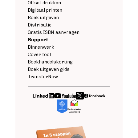
Offset drukken
Digitaal printen
Boek uitgeven
Distributie
Gratis ISBN aanvragen
Support
Binnenwerk
Cover tool
Boekhandelskorting
Boek uitgeven gids
TransferNow
Image
Image
Image
Image
Image
Image
Image