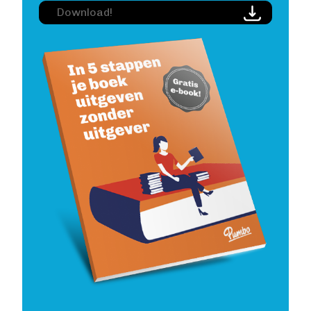
Image
Download!
Image