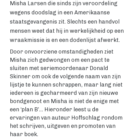
VIA BOEKENBESTELLEN.NL
Misha Larsen die sinds zijn veroordeling
Boek uitgeven via Boekenbestellen.nl
wegens doodslag in een Amerikaanse
Boek uitgeven via eigen website
staatsgevangenis zit. Slechts een handvol
E-BOOK UITGEVEN
mensen weet dat hij in werkelijkheid op een
Boek uitgeven als e-book
wraakmissie is en een dodenlijst afwerkt.
Wat is een e-book?
E-book opmaken
Door onvoorziene omstandigheden ziet
E-book verkopen
Misha zich gedwongen om een pact te
Stappenplan
sluiten met seriemoordenaar Donald
Boek schrijven
Skinner om ook de volgende naam van zijn
lijstje te kunnen schrappen, maar lang niet
BOEK SCHRIJVEN
iedereen is gecharmeerd van zijn nieuwe
Boek redigeren
bondgenoot en Misha is niet de enige met
BOEK MAKEN
een ‘plan B’… Hieronder leest u de
Boek maken
ervaringen van auteur Hoffschlag rondom
Zakelijk boek
het schrijven, uitgeven en promoten van
Lifestyle boek
haar boek.
Kennis boek