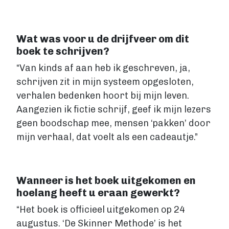
Fictie boek
Luisterboek
ZAKELIJK
Wat was voor u de drijfveer om dit
boek te schrijven?
Zakelijk boek
Coachingboek
“Van kinds af aan heb ik geschreven, ja,
Marketingboek
schrijven zit in mijn systeem opgesloten,
LIFESTYLE
verhalen bedenken hoort bij mijn leven.
Lifestyle
Aangezien ik fictie schrijf, geef ik mijn lezers
Biografie
geen boodschap mee, mensen ‘pakken’ door
Dagboek
mijn verhaal, dat voelt als een cadeautje.”
Gezondheidsboek
Kookboek
Reisboek
Wanneer is het boek uitgekomen en
Boek schrijven
hoelang heeft u eraan gewerkt?
FICTIE
“Het boek is officieel uitgekomen op 24
Fictie
augustus. ‘De Skinner Methode’ is het
Chicklit