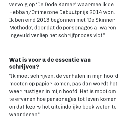
vervolg op ‘De Dode Kamer’ waarmee ik de
Fantasy
Hebban/Crimezone Debuutprijs 2014 won.
Kinderboek
Ik ben eind 2013 begonnen met ‘De Skinner
Roman
Methode’, doordat de personages al waren
Thriller
ingevuld verliep het schrijfproces vlot.”
Support
Diensten
Wat is voor u de essentie van
Prijzen
schrijven?
Blog
“Ik moet schrijven, de verhalen in mijn hoofd
moeten op papier komen, pas dan wordt het
Over ons
weer rustiger in mijn hoofd. Het is mooi om
te ervaren hoe personages tot leven komen
en dat lezers het uiteindelijke boek weten te
Login
waarderen.”
Contact