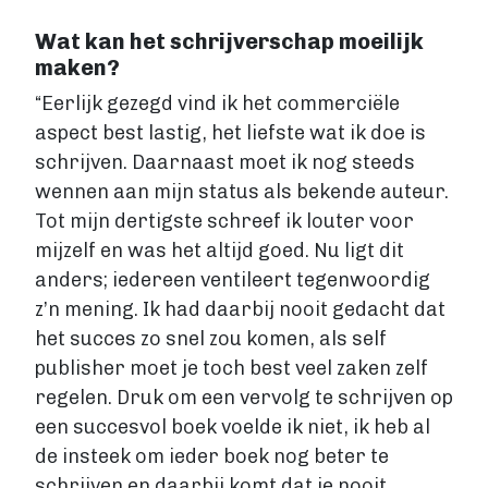
Wat kan het schrijverschap moeilijk
Account maken
maken?
“Eerlijk gezegd vind ik het commerciële
aspect best lastig, het liefste wat ik doe is
schrijven. Daarnaast moet ik nog steeds
wennen aan mijn status als bekende auteur.
Tot mijn dertigste schreef ik louter voor
mijzelf en was het altijd goed. Nu ligt dit
anders; iedereen ventileert tegenwoordig
z’n mening. Ik had daarbij nooit gedacht dat
het succes zo snel zou komen, als self
publisher moet je toch best veel zaken zelf
regelen. Druk om een vervolg te schrijven op
een succesvol boek voelde ik niet, ik heb al
de insteek om ieder boek nog beter te
schrijven en daarbij komt dat je nooit