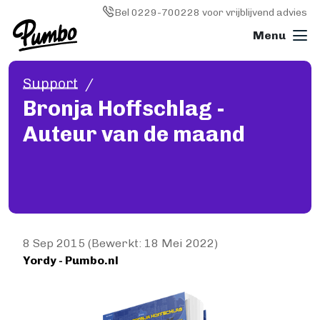
Skip to main content
Image
Bel 0229-700228 voor vrijblijvend advies
Support
Boek drukken
Bronja Hoffschlag -
ALGEMEEN
Auteur van de maand
Boek drukken
Softcover (paperback)
Hardcover
Wire-o (ringband)
Fotoboek
Magazine
Papiersoorten
8 Sep 2015 (Bewerkt: 18 Mei 2022)
Yordy - Pumbo.nl
Kosten
KLEINE OPLAGE DRUKKEN
Image
Print on demand
Hoe werkt Print on demand