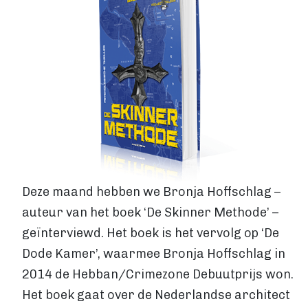
Levertijden
GROTE OPLAGE DRUKKEN
Offset drukken
Hoe werkt offset drukken
Levertijden
Boek uitgeven
ALGEMEEN
Boek uitgeven
ISBN aanvragen
Boek distributie
Deze maand hebben we Bronja Hoffschlag –
Kosten
auteur van het boek ‘De Skinner Methode’ –
VIA BOEKHANDELS
geïnterviewd. Het boek is het vervolg op ‘De
Boek uitgeven via Bol.com
Dode Kamer’, waarmee Bronja Hoffschlag in
Boek uitgeven via Centraal Boekhuis
2014 de Hebban/Crimezone Debuutprijs won.
Boek uitgeven via Managementboek.nl
Stappenplan
Het boek gaat over de Nederlandse architect