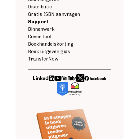
Distributie
Gratis ISBN aanvragen
Support
Binnenwerk
Cover tool
Boekhandelskorting
Boek uitgeven gids
TransferNow
Image
Image
Image
Image
Image
Image
Image