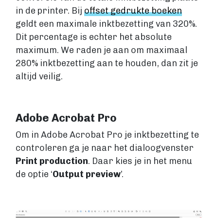
Fantasy
in de printer. Bij
offset gedrukte boeken
Kinderboek
geldt een maximale inktbezetting van 320%.
Roman
Dit percentage is echter het absolute
Thriller
maximum. We raden je aan om maximaal
Support
280% inktbezetting aan te houden, dan zit je
altijd veilig.
Diensten
Prijzen
Adobe Acrobat Pro
Blog
Om in Adobe Acrobat Pro je inktbezetting te
Over ons
controleren ga je naar het dialoogvenster
Print production
. Daar kies je in het menu
de optie ‘
Output preview
’.
Login
Contact
Image