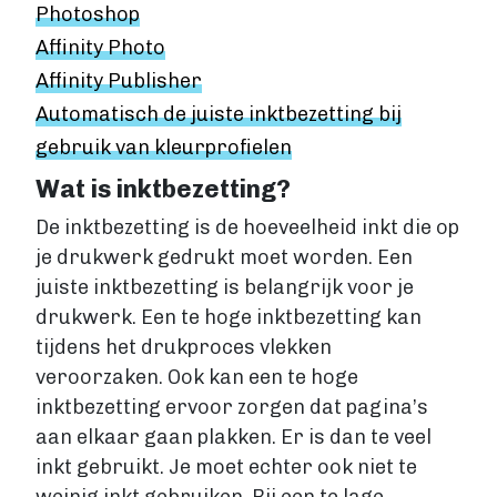
VIA BOEKENBESTELLEN.NL
Photoshop
Boek uitgeven via Boekenbestellen.nl
Affinity Photo
Boek uitgeven via eigen website
Affinity Publisher
E-BOOK UITGEVEN
Automatisch de juiste inktbezetting bij
Boek uitgeven als e-book
gebruik van kleurprofielen
Wat is een e-book?
E-book opmaken
Wat is inktbezetting?
E-book verkopen
De inktbezetting is de hoeveelheid inkt die op
Stappenplan
je drukwerk gedrukt moet worden. Een
Boek schrijven
juiste inktbezetting is belangrijk voor je
BOEK SCHRIJVEN
drukwerk. Een te hoge inktbezetting kan
Boek redigeren
tijdens het drukproces vlekken
BOEK MAKEN
veroorzaken. Ook kan een te hoge
Boek maken
inktbezetting ervoor zorgen dat pagina’s
Zakelijk boek
aan elkaar gaan plakken. Er is dan te veel
Lifestyle boek
inkt gebruikt. Je moet echter ook niet te
Kennis boek