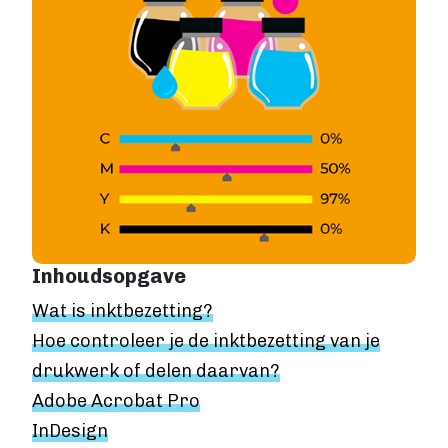
Levertijden
GROTE OPLAGE DRUKKEN
Offset drukken
Hoe werkt offset drukken
Levertijden
Boek uitgeven
ALGEMEEN
Boek uitgeven
ISBN aanvragen
Boek distributie
Inhoudsopgave
Kosten
Wat is inktbezetting?
VIA BOEKHANDELS
Hoe controleer je de inktbezetting van je
Boek uitgeven via Bol.com
drukwerk of delen daarvan?
Boek uitgeven via Centraal Boekhuis
Adobe Acrobat Pro
Boek uitgeven via Managementboek.nl
Stappenplan
InDesign