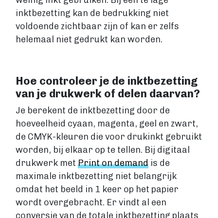
weinig inkt gebruiken. Bij een te lage
Fictie boek
inktbezetting kan de bedrukking niet
Luisterboek
voldoende zichtbaar zijn of kan er zelfs
ZAKELIJK
helemaal niet gedrukt kan worden.
Zakelijk boek
Coachingboek
Marketingboek
Hoe controleer je de inktbezetting
LIFESTYLE
van je drukwerk of delen daarvan?
Lifestyle
Je berekent de inktbezetting door de
Biografie
hoeveelheid cyaan, magenta, geel en zwart,
Dagboek
de CMYK-kleuren die voor drukinkt gebruikt
Gezondheidsboek
worden, bij elkaar op te tellen. Bij digitaal
Kookboek
drukwerk met
Print on demand
is de
Reisboek
maximale inktbezetting niet belangrijk
Boek schrijven
FICTIE
omdat het beeld in 1 keer op het papier
Fictie
wordt overgebracht. Er vindt al een
Chicklit
conversie van de totale inktbezetting plaats