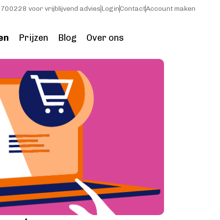
700228 voor vrijblijvend advies
Login
Contact
Account maken
en
Prijzen
Blog
Over ons