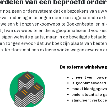
oordelen van een beproefd orde
ar nog geen ordersysteem dat de bezoekers van uw w
ar verandering in brengen door een zogenaamde ext
 we een bij onze verkoopwebsite Boekenbestellen.nl
stijl van uw website en die is geoptimaliseerd voor 
 eigen website plaats, maar in de beveiligde betaal
 en zorgen ervoor dat uw boek zijn plaats van bestem
ken. Kortom: met een externe winkelwagen ervaren 
De externe winkelwag
creëert vertrouwen
is geoptimaliseerd
maakt klantgegeve
ondersteunt alle 
stimuleert verkop