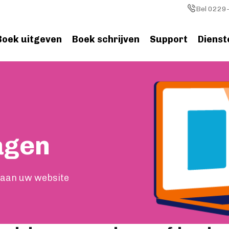
Image
Bel 0229-
Boek uitgeven
Boek schrijven
Support
Dienst
Image
agen
 aan uw website