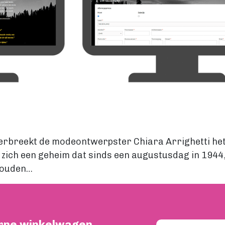
erbreekt de modeontwerpster Chiara Arrighetti het
ch een geheim dat sinds een augustusdag in 1944, in
houden…
rne winkelwagen