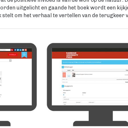
at de positieve invloed is van de wolf op de natuu
worden uitgelicht en gaande het boek wordt een kijkj
k stelt om het verhaal te vertellen van de terugkeer 