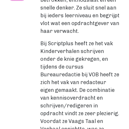
betrokken, enthousiast en een
Levertijden
snelle denker. Ze sluit snel aan
GROTE OPLAGE DRUKKEN
bij ieders leerniveau en begrijpt
Offset drukken
vlot wat een opdrachtgever van
Hoe werkt offset drukken
haar verwacht.
Levertijden
Bij Scriptplus heeft ze het vak
Boek uitgeven
Kinderverhalen schrijven
ALGEMEEN
onder de knie gekregen, en
Boek uitgeven
tijdens de cursus
ISBN aanvragen
Bureauredactie bij VOB heeft ze
Boek distributie
zich het vak van redacteur
Kosten
eigen gemaakt. De combinatie
VIA BOEKHANDELS
van kennisoverdracht en
Boek uitgeven via Bol.com
schrijven/redigeren in
Boek uitgeven via Centraal Boekhuis
opdracht vindt ze zeer plezierig.
Boek uitgeven via Managementboek.nl
Voordat ze Vaags Taal en
Stappenplan