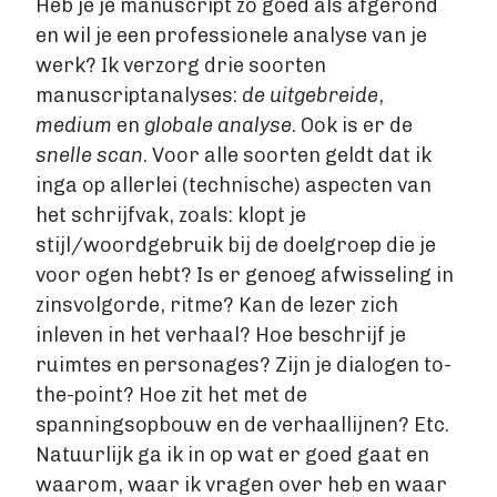
Heb je je manuscript zo goed als afgerond
Fictie boek
en wil je een professionele analyse van je
Luisterboek
werk? Ik verzorg drie soorten
ZAKELIJK
manuscriptanalyses:
de uitgebreide
,
Zakelijk boek
medium
en
globale analyse
. Ook is er de
Coachingboek
snelle scan
. Voor alle soorten geldt dat ik
Marketingboek
inga op allerlei (technische) aspecten van
LIFESTYLE
het schrijfvak, zoals: klopt je
Lifestyle
stijl/woordgebruik bij de doelgroep die je
Biografie
voor ogen hebt? Is er genoeg afwisseling in
Dagboek
zinsvolgorde, ritme? Kan de lezer zich
Gezondheidsboek
inleven in het verhaal? Hoe beschrijf je
Kookboek
ruimtes en personages? Zijn je dialogen to-
Reisboek
the-point? Hoe zit het met de
Boek schrijven
spanningsopbouw en de verhaallijnen? Etc.
FICTIE
Natuurlijk ga ik in op wat er goed gaat en
Fictie
waarom, waar ik vragen over heb en waar
Chicklit