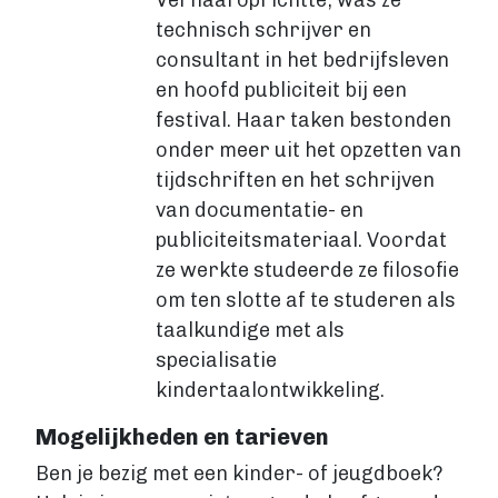
Verhaal oprichtte, was ze
VIA BOEKENBESTELLEN.NL
technisch schrijver en
Boek uitgeven via Boekenbestellen.nl
consultant in het bedrijfsleven
Boek uitgeven via eigen website
en hoofd publiciteit bij een
E-BOOK UITGEVEN
festival. Haar taken bestonden
Boek uitgeven als e-book
onder meer uit het opzetten van
Wat is een e-book?
tijdschriften en het schrijven
E-book opmaken
van documentatie- en
E-book verkopen
Stappenplan
publiciteitsmateriaal. Voordat
ze werkte studeerde ze filosofie
Boek schrijven
om ten slotte af te studeren als
BOEK SCHRIJVEN
taalkundige met als
Boek redigeren
specialisatie
BOEK MAKEN
kindertaalontwikkeling.
Boek maken
Zakelijk boek
Mogelijkheden en tarieven
Lifestyle boek
Ben je bezig met een kinder- of jeugdboek?
Kennis boek