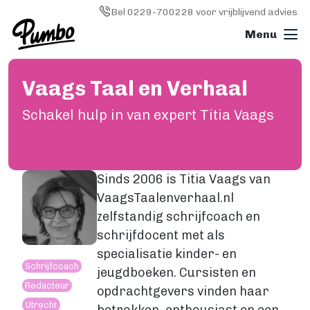
Skip to main content
Image
Bel 0229-700228 voor vrijblijvend advies
Vaags Taal en Verhaal
Boek drukken
ALGEMEEN
Schakel hulp in van expert
Titia Vaags
Boek drukken
Softcover (paperback)
Hardcover
Sinds 2006 is Titia Vaags van
Wire-o (ringband)
VaagsTaalenverhaal.nl
Fotoboek
zelfstandig schrijfcoach en
Magazine
schrijfdocent met als
Papiersoorten
Kosten
specialisatie kinder- en
Schrijfcoach
KLEINE OPLAGE DRUKKEN
jeugdboeken. Cursisten en
Redacteur
Print on demand
opdrachtgevers vinden haar
Utrecht
Hoe werkt Print on demand