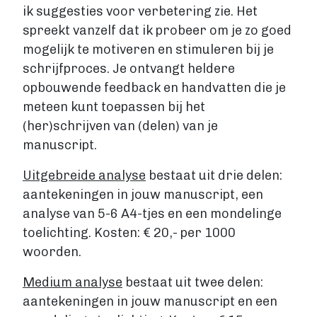
ik suggesties voor verbetering zie. Het
Fantasy
spreekt vanzelf dat ik probeer om je zo goed
Kinderboek
mogelijk te motiveren en stimuleren bij je
Roman
schrijfproces. Je ontvangt heldere
Thriller
opbouwende feedback en handvatten die je
Support
meteen kunt toepassen bij het
Diensten
(her)schrijven van (delen) van je
manuscript.
Prijzen
Uitgebreide analyse
bestaat uit drie delen:
Blog
aantekeningen in jouw manuscript, een
Over ons
analyse van 5-6 A4-tjes en een mondelinge
toelichting. Kosten: € 20,- per 1000
woorden.
Login
Medium analyse
bestaat uit twee delen:
aantekeningen in jouw manuscript en een
Contact