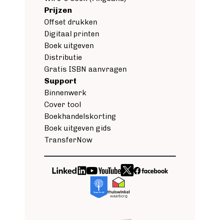
Prijzen
Offset drukken
Digitaal printen
Boek uitgeven
Distributie
Gratis ISBN aanvragen
Support
Binnenwerk
Cover tool
Boekhandelskorting
Boek uitgeven gids
TransferNow
Image
Image
Image
Image
Image
Image
Image