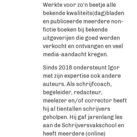
VIA BOEKENBESTELLEN.NL
Werkte voor zo’n beetje alle
Boek uitgeven via Boekenbestellen.nl
bekende kwaliteits(dag)bladen
Boek uitgeven via eigen website
en publiceerde meerdere non-
E-BOOK UITGEVEN
fictie boeken bij bekende
Boek uitgeven als e-book
uitgeverijen die goed werden
Wat is een e-book?
verkocht en ontvangen en veel
E-book opmaken
media-aandacht kregen.
E-book verkopen
Stappenplan
Sinds 2018 ondersteunt Igor
Boek schrijven
met zijn expertise ook andere
auteurs. Als schrijfcoach,
BOEK SCHRIJVEN
begeleider, redacteur,
Boek redigeren
meelezer en/of corrector heeft
BOEK MAKEN
hij al tientallen schrijvers
Boek maken
geholpen. Hij gaf jarenlang les
Zakelijk boek
aan de Schrijversvakschool en
Lifestyle boek
heeft meerdere (online)
Kennis boek