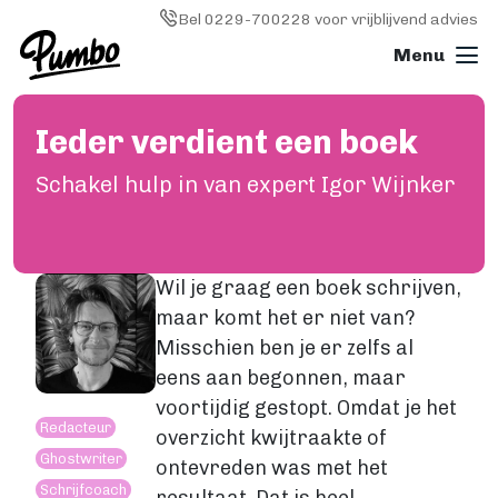
Skip to main content
Image
Bel 0229-700228 voor vrijblijvend advies
Ieder verdient een boek
Boek drukken
ALGEMEEN
Schakel hulp in van expert Igor Wijnker
Boek drukken
Softcover (paperback)
Hardcover
Wil je graag een boek schrijven,
Wire-o (ringband)
maar komt het er niet van?
Fotoboek
Misschien ben je er zelfs al
Magazine
eens aan begonnen, maar
Papiersoorten
Kosten
voortijdig gestopt. Omdat je het
Redacteur
KLEINE OPLAGE DRUKKEN
overzicht kwijtraakte of
Ghostwriter
Print on demand
ontevreden was met het
Schrijfcoach
Hoe werkt Print on demand