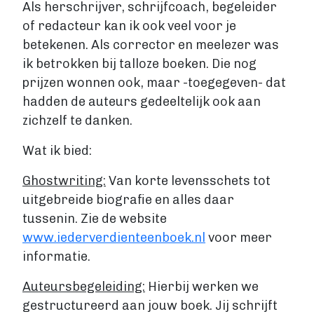
Als herschrijver, schrijfcoach, begeleider
Fantasy
of redacteur kan ik ook veel voor je
Kinderboek
betekenen. Als corrector en meelezer was
Roman
ik betrokken bij talloze boeken. Die nog
Thriller
prijzen wonnen ook, maar -toegegeven- dat
Support
hadden de auteurs gedeeltelijk ook aan
Diensten
zichzelf te danken.
Prijzen
Wat ik bied:
Blog
Ghostwriting:
Van korte levensschets tot
uitgebreide biografie en alles daar
Over ons
tussenin. Zie de website
www.iederverdienteenboek.nl
voor meer
informatie.
Login
Auteursbegeleiding:
Hierbij werken we
Contact
gestructureerd aan jouw boek. Jij schrijft