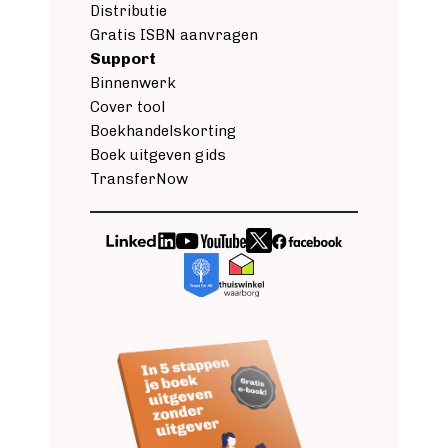
Distributie
Gratis ISBN aanvragen
Support
Binnenwerk
Cover tool
Boekhandelskorting
Boek uitgeven gids
TransferNow
Image
Image
Image
Image
Image
Image
Image