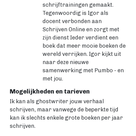
schrijftrainingen gemaakt.
Fictie boek
Tegenwoordig is Igor als
Luisterboek
docent verbonden aan
ZAKELIJK
Schrijven Online en zorgt met
Zakelijk boek
zijn dienst Ieder verdient een
Coachingboek
boek dat meer mooie boeken de
Marketingboek
wereld verrijken. Igor kijkt uit
LIFESTYLE
naar deze nieuwe
Lifestyle
Biografie
samenwerking met Pumbo - en
Dagboek
met jou.
Gezondheidsboek
Mogelijkheden en tarieven
Kookboek
Ik kan als ghostwriter jouw verhaal
Reisboek
schrijven, maar vanwege de beperkte tijd
Boek schrijven
kan ik slechts enkele grote boeken per jaar
FICTIE
schrijven.
Fictie
Chicklit