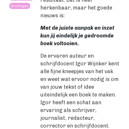
resultaat. Dat is heel
Groningen
Levertijden
herkenbaar, maar het goede
GROTE OPLAGE DRUKKEN
nieuws is:
Offset drukken
Met de juiste aanpak en inzet
Hoe werkt offset drukken
kun jij eindelijk je gedroomde
Levertijden
boek voltooien.
Boek uitgeven
ALGEMEEN
De ervaren auteur en
Boek uitgeven
schrijfdocent Igor Wijnker kent
ISBN aanvragen
alle fijne kneepjes van het vak
Boek distributie
en weet wat ervoor nodig is om
Kosten
van jouw tekst of idee
VIA BOEKHANDELS
uiteindelijk een boek te maken.
Boek uitgeven via Bol.com
Igor heeft een schat aan
Boek uitgeven via Centraal Boekhuis
ervaring als schrijver,
Boek uitgeven via Managementboek.nl
journalist, redacteur,
Stappenplan
corrector en schrijfdocent.