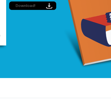
Image
Download!