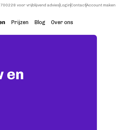
700228 voor vrijblijvend advies
Login
Contact
Account maken
en
Prijzen
Blog
Over ons
w en