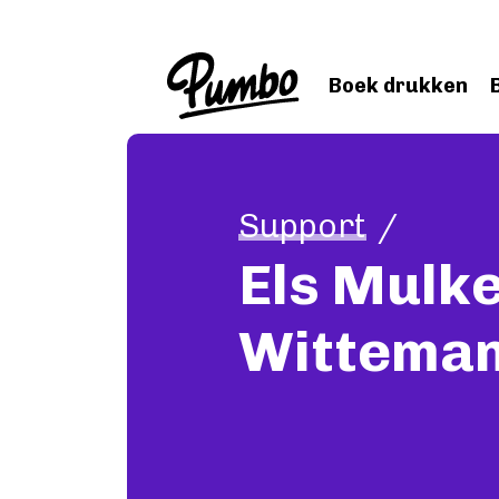
Skip to main content
Boek drukken
Support
Els Mulke
Wittema