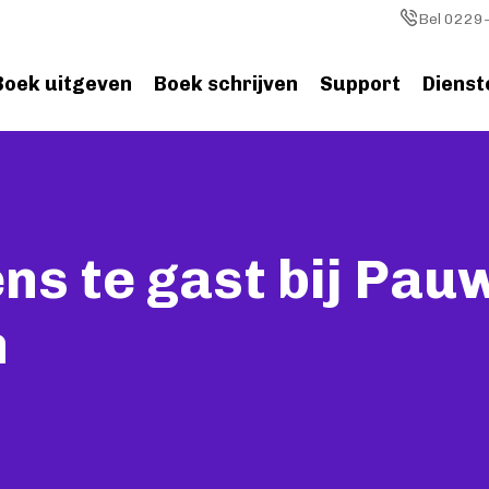
Image
Bel 0229-
Boek uitgeven
Boek schrijven
Support
Dienst
ns te gast bij Pau
n