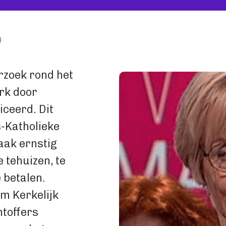
)
Image
rzoek rond het
rk door
ceerd. Dit
-Katholieke
aak ernstig
 tehuizen, te
 betalen.
m Kerkelijk
htoffers