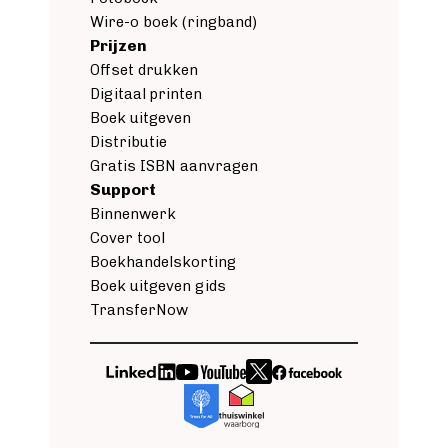
Wire-o boek (ringband)
Prijzen
Offset drukken
Digitaal printen
Boek uitgeven
Distributie
Gratis ISBN aanvragen
Support
Binnenwerk
Cover tool
Boekhandelskorting
Boek uitgeven gids
TransferNow
Image
Image
Image
Image
Image
Image