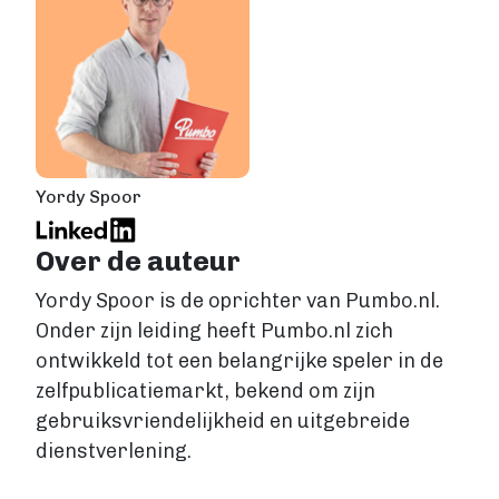
Fantasy
Kinderboek
Roman
Thriller
Support
Diensten
Yordy Spoor
Prijzen
Over de auteur
Blog
Yordy Spoor is de oprichter van Pumbo.nl.
Onder zijn leiding heeft Pumbo.nl zich
Over ons
ontwikkeld tot een belangrijke speler in de
zelfpublicatiemarkt, bekend om zijn
gebruiksvriendelijkheid en uitgebreide
Login
dienstverlening.
Contact