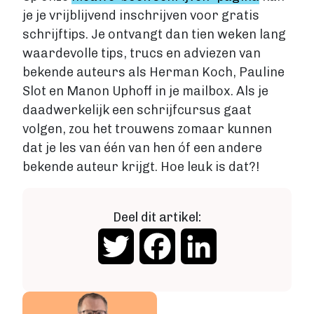
Fictie boek
je je vrijblijvend inschrijven voor gratis
Luisterboek
schrijftips. Je ontvangt dan tien weken lang
ZAKELIJK
waardevolle tips, trucs en adviezen van
Zakelijk boek
bekende auteurs als Herman Koch, Pauline
Coachingboek
Slot en Manon Uphoff in je mailbox. Als je
Marketingboek
daadwerkelijk een schrijfcursus gaat
LIFESTYLE
volgen, zou het trouwens zomaar kunnen
Lifestyle
dat je les van één van hen óf een andere
Biografie
bekende auteur krijgt. Hoe leuk is dat?!
Dagboek
Gezondheidsboek
Kookboek
Deel dit artikel:
Reisboek
Twitter
Facebook
LinkedIn
Boek schrijven
FICTIE
Fictie
Chicklit