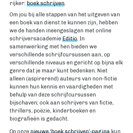
VIA BOEKENBESTELLEN.NL
rijker:
boek schrijven
.
Boek uitgeven via Boekenbestellen.nl
Om jou bij alle stappen van het uitgeven van
Boek uitgeven via eigen website
een boek van dienst te kunnen zijn, hebben
E-BOOK UITGEVEN
we de handen ineengeslagen met online
Boek uitgeven als e-book
schrijversacademie
Editio
. In
Wat is een e-book?
samenwerking met hen bieden we
E-book opmaken
verschillende schrijfcursussen aan, op
E-book verkopen
verschillende niveaus en gericht op bijna elk
Stappenplan
genre dat je maar kunt bedenken. Niet
Boek schrijven
alleen (aspirerend) auteurs van non-fictie
BOEK SCHRIJVEN
kunnen hun kennis en vaardigheden met
Boek redigeren
behulp van deze schrijfcursussen
BOEK MAKEN
bijschaven; ook aan schrijvers van fictie,
Boek maken
thrillers, poëzie, kinderboeken en
Zakelijk boek
biografieën is gedacht.
Lifestyle boek
Op onze
nieuwe ‘boek schrijven’-pagina
kun
Kennis boek