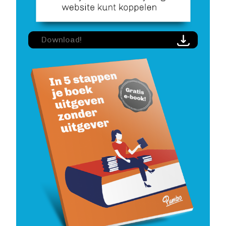
Image
Download!
Image