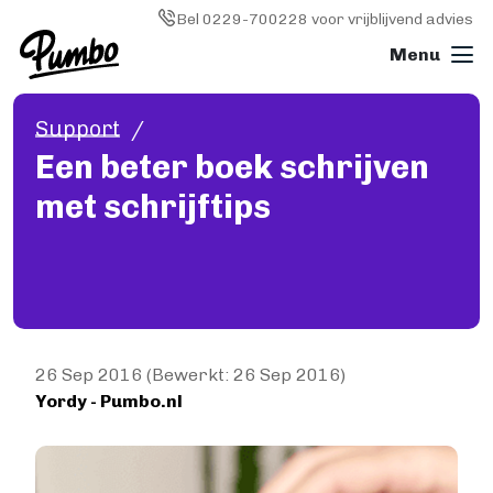
Skip to main content
Image
Bel 0229-700228 voor vrijblijvend advies
Support
Boek drukken
Een beter boek schrijven
ALGEMEEN
met schrijftips
Boek drukken
Softcover (paperback)
Hardcover
Wire-o (ringband)
Fotoboek
Magazine
Papiersoorten
26 Sep 2016 (Bewerkt: 26 Sep 2016)
Yordy - Pumbo.nl
Kosten
KLEINE OPLAGE DRUKKEN
Image
Print on demand
Hoe werkt Print on demand