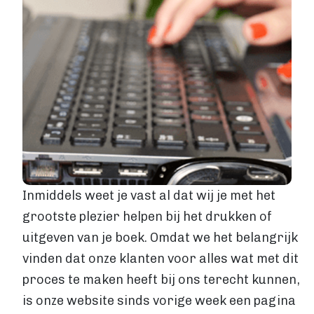
Levertijden
GROTE OPLAGE DRUKKEN
Offset drukken
Hoe werkt offset drukken
Levertijden
Boek uitgeven
ALGEMEEN
Boek uitgeven
ISBN aanvragen
Boek distributie
Inmiddels weet je vast al dat wij je met het
Kosten
grootste plezier helpen bij het drukken of
VIA BOEKHANDELS
uitgeven van je boek. Omdat we het belangrijk
Boek uitgeven via Bol.com
vinden dat onze klanten voor alles wat met dit
Boek uitgeven via Centraal Boekhuis
proces te maken heeft bij ons terecht kunnen,
Boek uitgeven via Managementboek.nl
Stappenplan
is onze website sinds vorige week een pagina